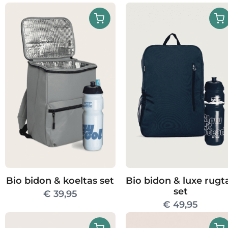
Bio bidon & koeltas set
Bio bidon & luxe rugt
set
€
39,95
€
49,95