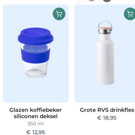
Dit
product
heeft
meerdere
variaties.
Deze
optie
kan
gekozen
worden
op
de
productpag
Glazen koffiebeker
Grote RVS drinkfles
siliconen deksel
€
18,95
350 ml
€
12,95