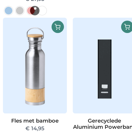
Dit
product
heeft
meerdere
variaties.
Deze
optie
kan
gekozen
worden
op
de
productpagina
Fles met bamboe
Gerecyclede
Aluminium Powerba
€
14,95