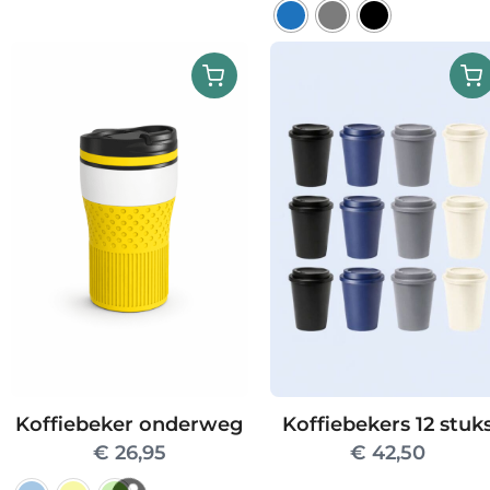
Dit
product
heeft
meerdere
variaties.
Deze
optie
kan
gekozen
worden
op
de
productpag
Koffiebeker onderweg
Koffiebekers 12 stuk
€
26,95
€
42,50