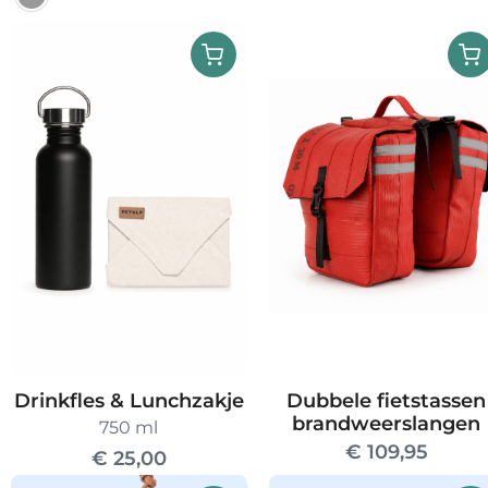
Dit
product
heeft
meerdere
variaties.
Deze
optie
kan
gekozen
worden
op
de
productpagina
Drinkfles & Lunchzakje
Dubbele fietstassen
brandweerslangen
750 ml
€
109,95
€
25,00