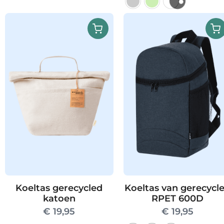
Dit
product
heeft
meerdere
variaties.
Deze
optie
kan
gekozen
worden
op
de
productpag
Koeltas gerecycled
Koeltas van gerecycl
katoen
RPET 600D
€
19,95
€
19,95