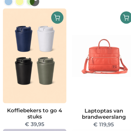
Dit
product
heeft
meerdere
variaties.
Deze
optie
kan
gekozen
worden
op
de
productpagina
Koffiebekers to go 4
Laptoptas van
stuks
brandweerslang
€
39,95
€
119,95