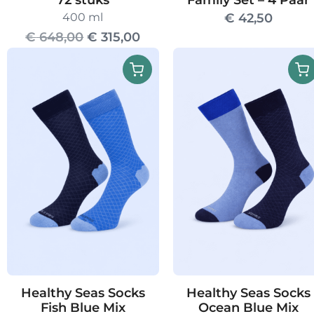
72 stuks
Family Set – 4 Paar
400 ml
€
42,50
Oorspronkelijke
Huidige
€
648,00
€
315,00
prijs
prijs
was:
is:
€ 648,00.
€ 315,00.
Healthy Seas Socks
Healthy Seas Socks
Fish Blue Mix
Ocean Blue Mix