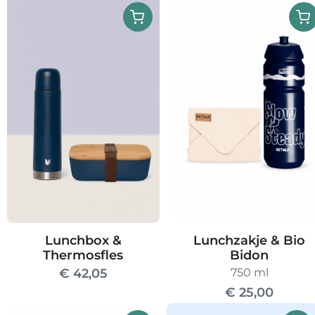
Lunchbox &
Lunchzakje & Bio
Thermosfles
Bidon
€
42,05
750 ml
€
25,00