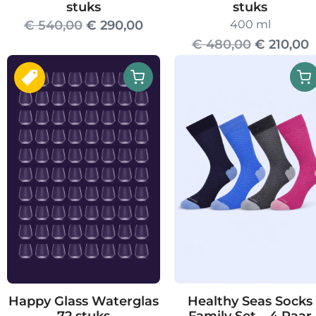
stuks
stuks
Oorspronkelijke
Huidige
€
540,00
€
290,00
400 ml
Oorspronk
H
€
480,00
€
210,00
prijs
prijs
prijs
p
was:
is:
was:
i
€ 540,00.
€ 290,00.
€ 480,00.
€
Happy Glass Waterglas
Healthy Seas Socks