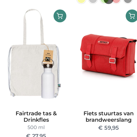
Dit
product
heeft
meerdere
variaties.
Deze
optie
kan
gekozen
worden
op
de
productpag
Fairtrade tas &
Fiets stuurtas van
Drinkfles
brandweerslang
500 ml
€
59,95
€
27,95