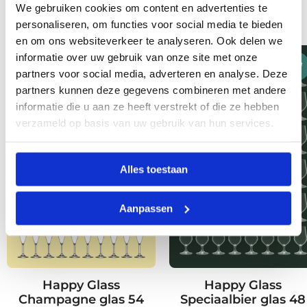
330 ml
€
24,95
We gebruiken cookies om content en advertenties te
Oorspronk
H
€
847,50
€
310,00
personaliseren, om functies voor social media te bieden
prijs
p
en om ons websiteverkeer te analyseren. Ook delen we
Dit
informatie over uw gebruik van onze site met onze
was:
is
product
partners voor social media, adverteren en analyse. Deze
€ 847,50.
€
partners kunnen deze gegevens combineren met andere
heeft
informatie die u aan ze heeft verstrekt of die ze hebben
meerdere
verzameld op basis van uw gebruik van hun services.
variaties.
Deze
optie
Alles toestaan
kan
gekozen
Aanpassen
worden
op
de
productpagina
Happy Glass
Happy Glass
Champagne glas 54
Speciaalbier glas 48