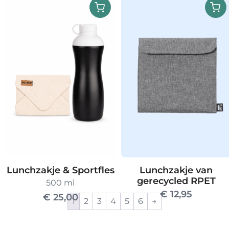
Lunchzakje & Sportfles
Lunchzakje van
gerecycled RPET
500 ml
€
12,95
€
25,00
1
2
3
4
5
6
→