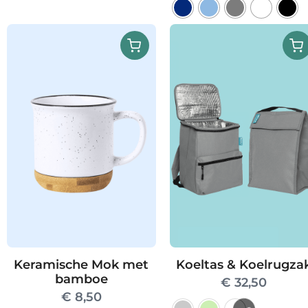
Dit
product
heeft
meerdere
variaties.
Deze
optie
kan
gekozen
worden
op
de
productpag
Keramische Mok met
Koeltas & Koelrugza
bamboe
€
32,50
€
8,50