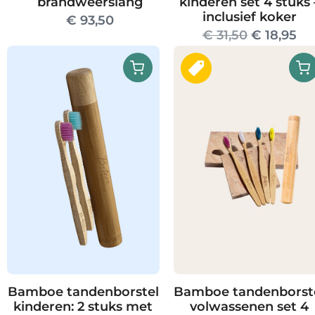
brandweerslang
kinderen set 4 stuks 
inclusief koker
€
93,50
Oorspronk
Hu
€
31,50
€
18,95
prijs
pri
was:
is:
€ 31,50.
€ 1
Bamboe tandenborstel
Bamboe tandenborst
kinderen: 2 stuks met
volwassenen set 4