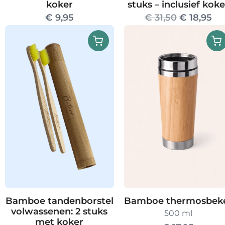
koker
stuks – inclusief koke
Oorspronk
Hu
€
9,95
€
31,50
€
18,95
prijs
pri
was:
is:
€ 31,50.
€ 1
Bamboe thermosbek
Bamboe tandenborstel
volwassenen: 2 stuks
500 ml
met koker