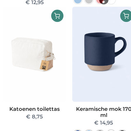
€
12,95
Dit
product
heeft
meerdere
variaties.
Deze
optie
kan
gekozen
worden
op
de
productpag
Katoenen toilettas
Keramische mok 17
ml
€
8,75
€
14,95