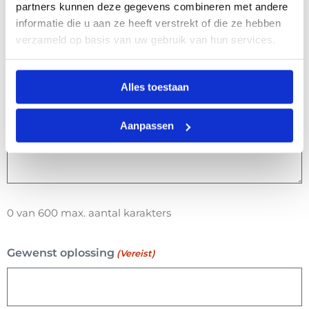
DD
partners kunnen deze gegevens combineren met andere
informatie die u aan ze heeft verstrekt of die ze hebben
dash
Bericht
(Vereist)
verzameld op basis van uw gebruik van hun services.
MM
dash
JJJJ
Alles toestaan
Aanpassen
0 van 600 max. aantal karakters
Gewenst oplossing
(Vereist)