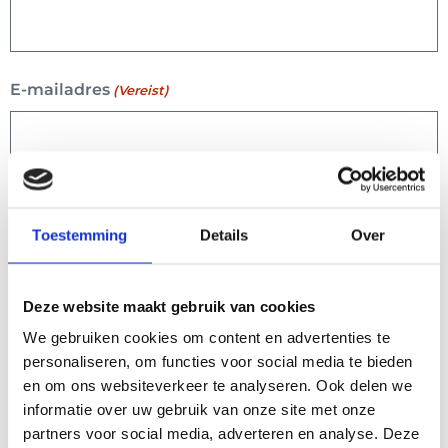
E-mailadres
(Vereist)
Over welk product gaat je vraag?
(Vereist)
Toestemming
Details
Over
Waar heb je het product gekocht?
(Vereist)
Deze website maakt gebruik van cookies
We gebruiken cookies om content en advertenties te
personaliseren, om functies voor social media te bieden
en om ons websiteverkeer te analyseren. Ook delen we
Aankoopdatum
(Vereist)
informatie over uw gebruik van onze site met onze
partners voor social media, adverteren en analyse. Deze