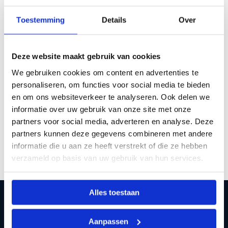
de verzendkosten €6,95 in Nederland.
Toestemming
Details
Over
Van Fietskoeriers of DHL ontvang je een Track &
Trace code na verzending van je bestelling.
Deze website maakt gebruik van cookies
Ben je niet thuis dan zullen zij proberen je pakketje
We gebruiken cookies om content en advertenties te
bij je buren af te geven tenzij je anders hebt
personaliseren, om functies voor social media te bieden
aangegeven.
en om ons websiteverkeer te analyseren. Ook delen we
informatie over uw gebruik van onze site met onze
partners voor social media, adverteren en analyse. Deze
Assortiment bekijken
partners kunnen deze gegevens combineren met andere
informatie die u aan ze heeft verstrekt of die ze hebben
verzameld op basis van uw gebruik van hun services.
Alles toestaan
OVER RETULP
Aanpassen