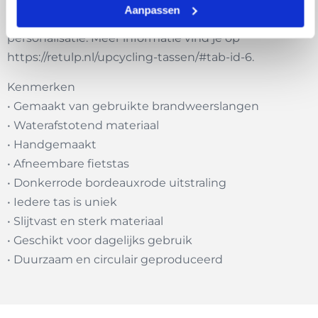
Aanpassen
Voor bedrijven zijn deze tassen ook verkrijgbaar met
personalisatie. Meer informatie vind je op
https://retulp.nl/upcycling-tassen/#tab-id-6
.
Kenmerken
• Gemaakt van gebruikte brandweerslangen
• Waterafstotend materiaal
• Handgemaakt
• Afneembare fietstas
• Donkerrode bordeauxrode uitstraling
• Iedere tas is uniek
• Slijtvast en sterk materiaal
• Geschikt voor dagelijks gebruik
• Duurzaam en circulair geproduceerd