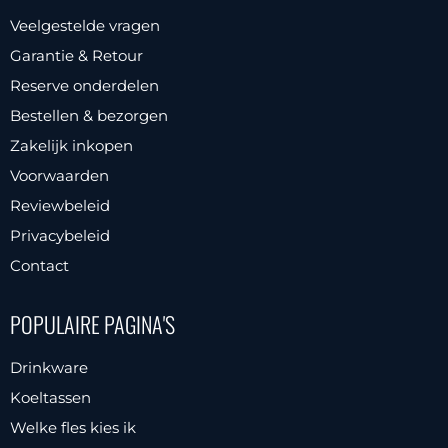
Deze
Veelgestelde vragen
optie
Garantie & Retour
kan
Reserve onderdelen
gekozen
Bestellen & bezorgen
worden
Zakelijk inkopen
op
Voorwaarden
de
productpagina
Reviewbeleid
Privacybeleid
Contact
POPULAIRE PAGINA'S
Drinkware
Koeltassen
Welke fles kies ik