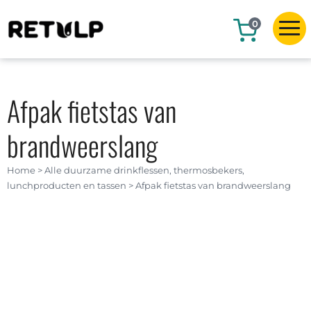
0
Afpak fietstas van
brandweerslang
Home
>
Alle duurzame drinkflessen, thermosbekers,
lunchproducten en tassen
>
Afpak fietstas van brandweerslang