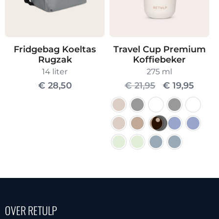
de
worden
productpagina
op
de
Fridgebag Koeltas
Travel Cup Premium
productpagin
Rugzak
Koffiebeker
14 liter
275 ml
Oorspronkel
Huidi
€
28,50
€
21,95
€
19,95
prijs
prijs
was:
is:
€ 21,95.
€ 19,9
Dit
product
heeft
meerdere
OVER RETULP
variaties.