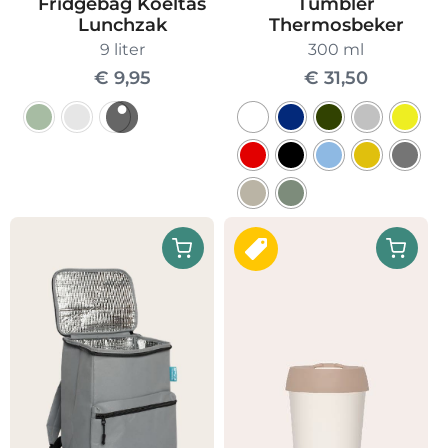
Fridgebag Koeltas
Tumbler
Lunchzak
Thermosbeker
9 liter
300 ml
€
9,95
€
31,50
Dit
product
heeft
Dit
meerdere
product
variaties.
heeft
Deze
meerdere
optie
variaties.
kan
Deze
gekozen
optie
worden
kan
op
gekozen