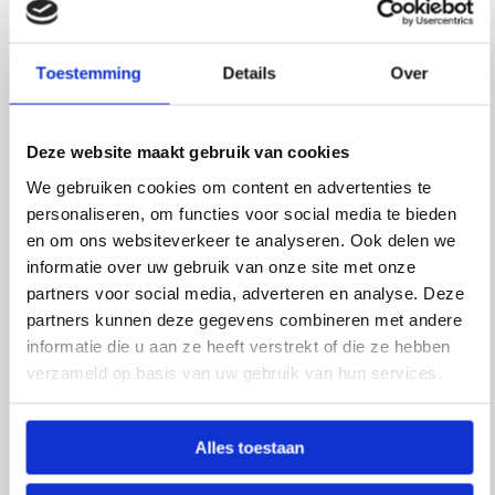
Het materiaal is van nature sterk, flexibel en
waterafstotend. Daardoor is deze fietstas zeer
Toestemming
Details
Over
geschikt voor woon-werkverkeer, boodschappen en
recreatieve fietstochten. De huidige collectie wordt
Deze website maakt gebruik van cookies
gemaakt van donkerrode brandslangen met een
We gebruiken cookies om content en advertenties te
luxe bordeauxrode uitstraling. Kleine kleurverschillen,
personaliseren, om functies voor social media te bieden
stempels en gebruikssporen zorgen ervoor dat
en om ons websiteverkeer te analyseren. Ook delen we
iedere tas uniek is.
informatie over uw gebruik van onze site met onze
partners voor social media, adverteren en analyse. Deze
Het afpakmodel is ideaal voor fietsers die hun tas
partners kunnen deze gegevens combineren met andere
eenvoudig willen meenemen wanneer zij hun
informatie die u aan ze heeft verstrekt of die ze hebben
bestemming hebben bereikt. Dankzij het sterke
verzameld op basis van uw gebruik van hun services.
materiaal en de robuuste afwerking is deze fietstas
ontworpen voor jarenlang gebruik. Een duurzame
keuze voor iedereen die houdt van praktische
Alles toestaan
producten met karakter.