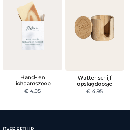
heeft
meerdere
variaties.
Deze
optie
kan
gekozen
worden
op
de
Hand- en
Wattenschijf
productpagina
lichaamszeep
opslagdoosje
€
4,95
€
4,95
OVER RETULP