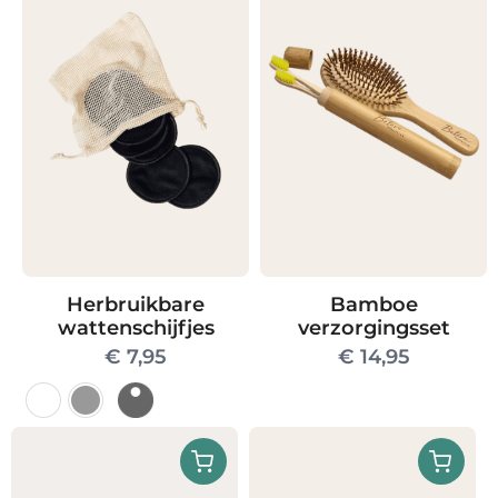
Bamboe
Herbruikbare
verzorgingsset
wattenschijfjes
€
14,95
€
7,95
Dit
product