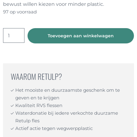
bewust willen kiezen voor minder plastic.
97 op voorraad
Bamboe
Toevoegen aan winkelwagen
tandenborstel
kinderen
set
4
stuks
WAAROM RETULP?
-
inclusief
Het mooiste en duurzaamste geschenk om te
geven en te krijgen
koker
Kwaliteit RVS flessen
aantal
Waterdonatie bij iedere verkochte duurzame
Retulp fles
Actief actie tegen wegwerpplastic