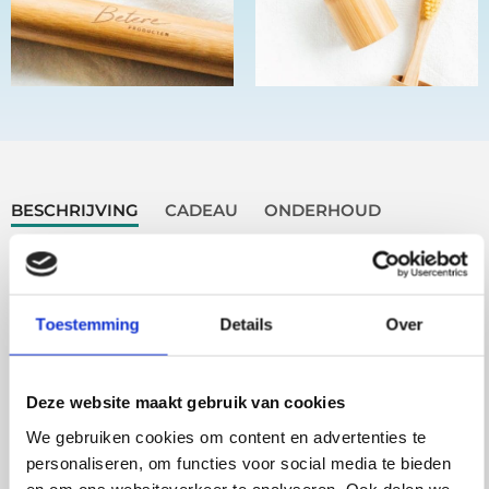
BESCHRIJVING
CADEAU
ONDERHOUD
LEVERING
PRODUCT SPECIFICATIES
Beschrijving
Toestemming
Details
Over
Maak tandenpoetsen leuk, hygiënisch en duurzaam
Deze website maakt gebruik van cookies
met deze bamboe kindertandenborstelset inclusief
We gebruiken cookies om content en advertenties te
koker. De set bestaat uit 4 kindertandenborstels met
personaliseren, om functies voor social media te bieden
een handvat van biologisch afbreekbaar bamboe en
en om ons websiteverkeer te analyseren. Ook delen we