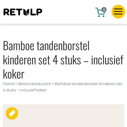
0
Bamboe tandenborstel
kinderen set 4 stuks – inclusief
koker
Home
>
Betere producten
>
Bamboe tandenborstel kinderen set
4 stuks – inclusief koker