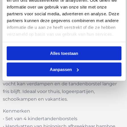
een stevige bamboe koker om de tandenborstel
informatie over uw gebruik van onze site met onze
schoon en droog op te bergen. Een bewuste keuze
partners voor social media, adverteren en analyse. Deze
voor dagelijks gebruik én voor onderweg.
partners kunnen deze gegevens combineren met andere
informatie die u aan ze heeft verstrekt of die ze hebben
De tandenborstels zijn speciaal ontworpen voor
verzameld op basis van uw gebruik van hun services.
kleine handjes en voorzien van zachte, BPA-vrije
nylon haren die vriendelijk zijn voor het tandvlees en
het melkgebit. Dankzij de verschillende kleuren
Alles toestaan
heeft ieder kind eenvoudig zijn eigen borstel. De
bijpassende koker is gemaakt van duurzaam Moso-
Aanpassen
bamboe en voorzien van een ventilatiegaatje, zodat
vocht kan verdampen en de tandenborstel langer
fris blijft. Ideaal voor thuis, logeerpartijen,
schoolkampen en vakanties.
Kenmerken
• Set van 4 kindertandenborstels
• Handvatten van biologisch afbreekbaar bamboe