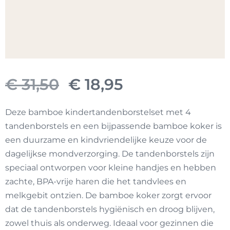
Oorspronkelijke
Huidige
€
31,50
€
18,95
prijs
prijs
Deze bamboe kindertandenborstelset met 4
tandenborstels en een bijpassende bamboe koker is
was:
is:
een duurzame en kindvriendelijke keuze voor de
dagelijkse mondverzorging. De tandenborstels zijn
€ 31,50.
€ 18,95.
speciaal ontworpen voor kleine handjes en hebben
zachte, BPA-vrije haren die het tandvlees en
melkgebit ontzien. De bamboe koker zorgt ervoor
dat de tandenborstels hygiënisch en droog blijven,
zowel thuis als onderweg. Ideaal voor gezinnen die