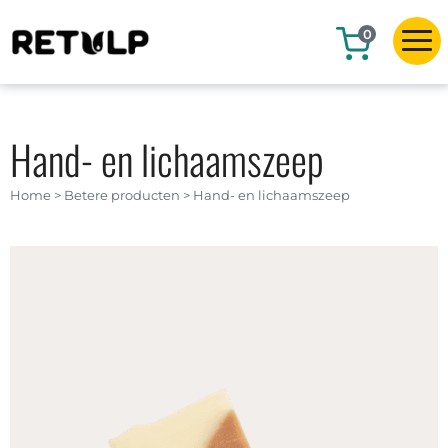
0
Hand- en lichaamszeep
Home
>
Betere producten
>
Hand- en lichaamszeep