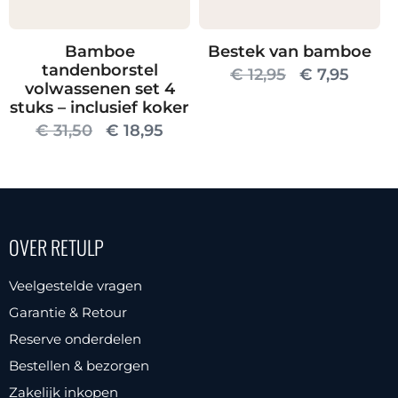
op
de
Bamboe
Bestek van bamboe
productpagin
tandenborstel
Oorspronkel
Huidi
€
12,95
€
7,95
volwassenen set 4
prijs
prijs
stuks – inclusief koker
was:
is:
Oorspronkelijke
Huidige
€
31,50
€
18,95
€ 12,95.
€ 7,95
prijs
prijs
was:
is:
€ 31,50.
€ 18,95.
OVER RETULP
Veelgestelde vragen
Garantie & Retour
Reserve onderdelen
Bestellen & bezorgen
Zakelijk inkopen