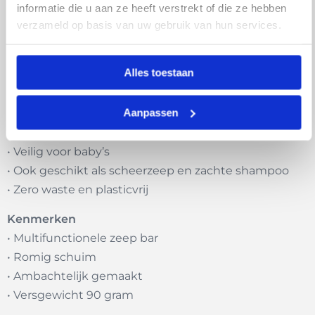
informatie die u aan ze heeft verstrekt of die ze hebben
zonder te irriteren en zijn ideaal voor dagelijks
verzameld op basis van uw gebruik van hun services.
gebruik. De bar is ambachtelijk vervaardigd volgens
de koude methode, zodat alle voedende
eigenschappen optimaal behouden blijven.
Alles toestaan
Voordelen
Aanpassen
• Parfumvrij en geschikt voor gevoelige huid
• Hydraterend door sheaboter en cacaoboter
• Veilig voor baby’s
• Ook geschikt als scheerzeep en zachte shampoo
• Zero waste en plasticvrij
Kenmerken
• Multifunctionele zeep bar
• Romig schuim
• Ambachtelijk gemaakt
• Versgewicht 90 gram