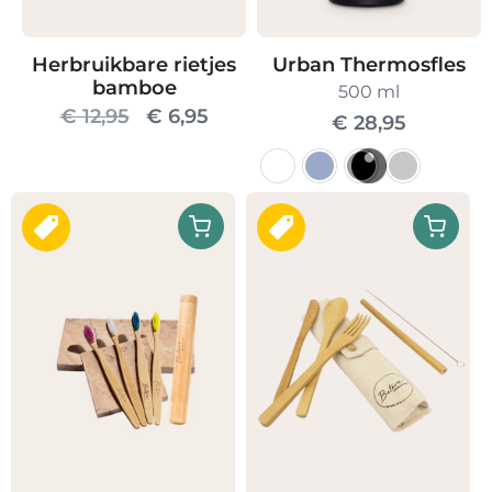
Urban Thermosfles
Herbruikbare rietjes
bamboe
500 ml
Oorspronkelijke
Huidige
€
12,95
€
6,95
€
28,95
prijs
prijs
was:
is:
Dit
€ 12,95.
€ 6,95.
product
heeft
meerdere
variaties.
Deze
optie
kan
gekozen
worden