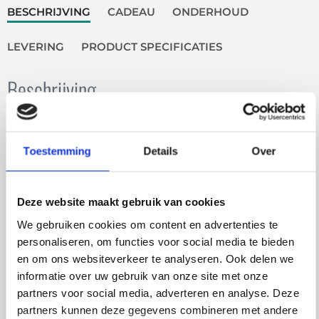
BESCHRIJVING
CADEAU
ONDERHOUD
LEVERING
PRODUCT SPECIFICATIES
Beschrijving
Deze milde hand en lichaamszeep is parfumvrij en
geschikt voor de gevoelige huid. De bar bevat
Toestemming
Details
Over
verzorgende oliën en boters zoals olijfolie, sheaboter
en cacaoboter, waardoor je huid zacht en soepel blijft.
De zeep schuimt romig en is veelzijdig in gebruik: als
Deze website maakt gebruik van cookies
handzeep, bodyzeep, scheerzeep en zelfs als milde
We gebruiken cookies om content en advertenties te
shampoo voor baby’s.
personaliseren, om functies voor social media te bieden
en om ons websiteverkeer te analyseren. Ook delen we
De vaste vorm maakt deze bar zuinig in gebruik en
informatie over uw gebruik van onze site met onze
volledig plasticvrij, waardoor je minder afval
partners voor social media, adverteren en analyse. Deze
produceert. De natuurlijke ingrediënten reinigen
partners kunnen deze gegevens combineren met andere