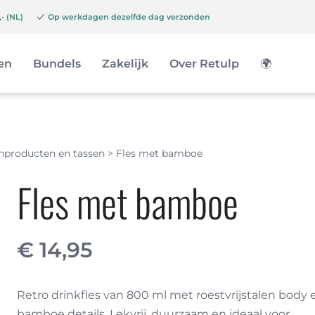
- (NL)
Op werkdagen dezelfde dag verzonden
en
Bundels
Zakelijk
Over Retulp
🌍
chproducten en tassen
>
Fles met bamboe
Fles met bamboe
€
14,95
Retro drinkfles van 800 ml met roestvrijstalen body 
bamboe details. Lekvrij, duurzaam en ideaal voor