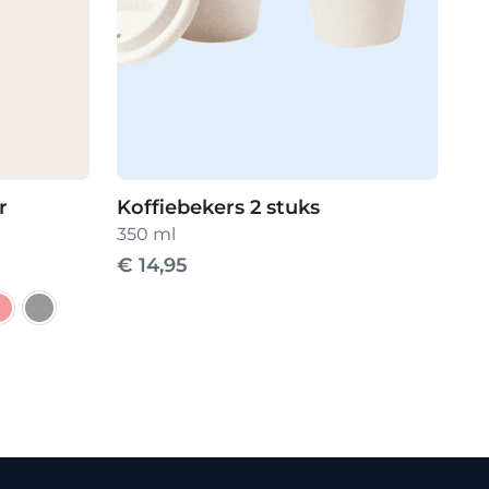
r
Koffiebekers 2 stuks
350 ml
€
14,95