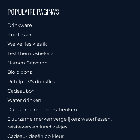
variaties.
POPULAIRE PAGINA'S
Deze
optie
Drinkware
kan
Koeltassen
gekozen
Welke fles kies ik
worden
Test thermosbekers
op
Namen Graveren
de
Bio bidons
productpagina
Retulp RVS drinkfles
Cadeaubon
Water drinken
Duurzame relatiegeschenken
Duurzame merken vergelijken: waterflessen,
reisbekers en lunchzakjes
Cadeau-ideeën op kleur