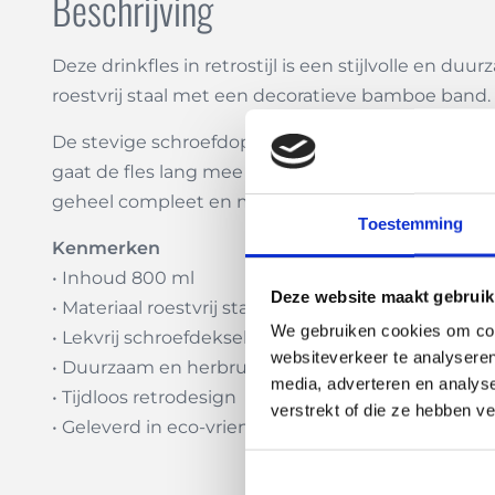
Beschrijving
Deze drinkfles in retrostijl is een stijlvolle en 
roestvrij staal met een decoratieve bamboe band. D
De stevige schroefdop sluit goed af, waardoor de f
gaat de fles lang mee en helpt ze het gebruik v
geheel compleet en milieubewust afgewerkt.
Toestemming
Kenmerken
• Inhoud 800 ml
Deze website maakt gebruik
• Materiaal roestvrij staal en bamboe
We gebruiken cookies om cont
• Lekvrij schroefdeksel met bamboe detail
websiteverkeer te analyseren
• Duurzaam en herbruikbaar
media, adverteren en analys
• Tijdloos retrodesign
verstrekt of die ze hebben v
• Geleverd in eco-vriendelijke kraftverpakking