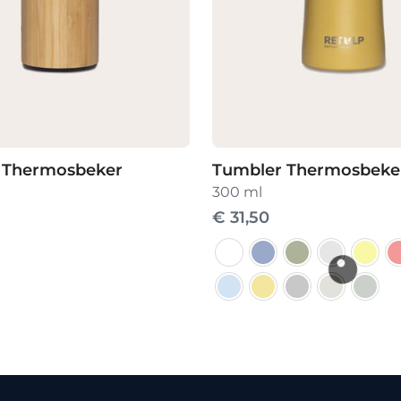
Thermosbeker
Tumbler Thermosbeke
300 ml
€
31,50
Dit
product
heeft
meerdere