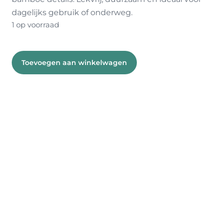
dagelijks gebruik of onderweg.
1 op voorraad
Fles
Toevoegen aan winkelwagen
met
bamboe
aantal