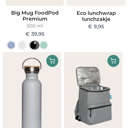
Big Mug FoodPod
Eco lunchwrap
Premium
lunchzakje
500 ml
€
9,95
€
39,95
Dit
product
heeft
meerdere
variaties.
Deze
optie
kan
gekozen
worden