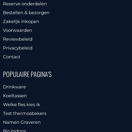
Reserve onderdelen
gekozen
Bestellen & bezorgen
worden
Zakelijk inkopen
op
Voorwaarden
de
productpagina
Reviewbeleid
Privacybeleid
Contact
POPULAIRE PAGINA'S
Drinkware
Koeltassen
Welke fles kies ik
Test thermosbekers
Namen Graveren
Bio bidons