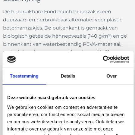
De herbruikbare FoodPouch broodzak is een
duurzaam en herbruikbaar alternatief voor plastic
boterhamzakjes. De buitenkant is gemaakt van
biologisch geteelde hennepvezels (140 g/m²) en de
binnenkant van waterbestendig PEVA-materiaal,
zodat je lunch vers en goed beschermd blijft.
De broodzak sluit eenvoudig met klittenband, is licht
van gewicht en gemakkelijk schoon te maken. Naast
Toestemming
Details
Over
het meenemen van brood of snacks is de pouch ook
handig om groenten of kruiden in te bewaren.
Deze website maakt gebruik van cookies
De gebruikte hennepvezel is één van de sterkste
We gebruiken cookies om content en advertenties te
natuurlijke materialen ter wereld. De plant groeit
personaliseren, om functies voor social media te bieden
snel, heeft weinig water nodig en wordt biologisch
en om ons websiteverkeer te analyseren. Ook delen we
geteeld zonder bestrijdingsmiddelen. Zo kies je niet
informatie over uw gebruik van onze site met onze
alleen voor een praktische broodzak, maar ook voor