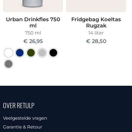
op
de
Fridgebag Koeltas
Urban Drinkfles 750
productpagina
Rugzak
ml
14 liter
750 ml
€
28,50
€
26,95
Dit
product
heeft
meerdere
OVER RETULP
variaties.
Deze
Veelgestelde vragen
optie
Garantie & Retour
kan