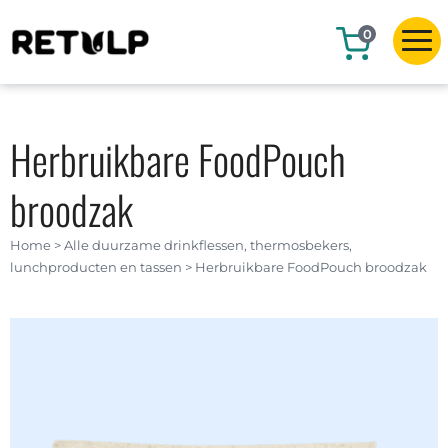
0
Herbruikbare FoodPouch
broodzak
Home
>
Alle duurzame drinkflessen, thermosbekers,
lunchproducten en tassen
>
Herbruikbare FoodPouch broodzak