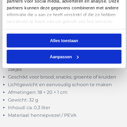
partners voor social media, adverteren en analyse. Deze
een milieuvriendelijk en verantwoord product.
partners kunnen deze gegevens combineren met andere
informatie die u aan ze heeft verstrekt of die ze hebben
Kenmerken:
verzameld op basis van uw gebruik van hun services.
Gemaakt van biologisch geteelde hennepvezels
(140 g/m²)
Alles toestaan
Waterbestendige PEVA-binnenkant
Sluit met klittenband
Aanpassen
Herbruikbaar en duurzaam alternatief voor plastic
zakjes
Geschikt voor brood, snacks, groente of kruiden
Lichtgewicht en eenvoudig schoon te maken
Afmetingen: 18 × 20 × 1 cm
Gewicht: 32 g
Inhoud: ca. 0,3 liter
Materiaal: hennepvezel / PEVA