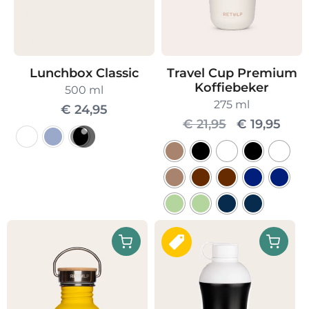
Lunchbox Classic
Travel Cup Premium
Koffiebeker
500 ml
275 ml
€
24,95
Oorspronke
Huid
€
21,95
€
19,95
prijs
prijs
Dit
was:
is:
product
€ 21,95.
€ 19
heeft
meerdere
Dit
variaties.
product
Deze
heeft
optie
meerdere
kan
variaties.