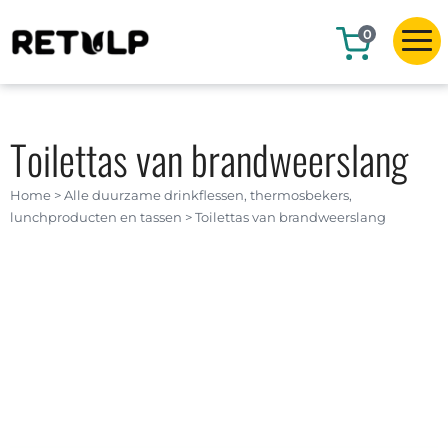
0
Toilettas van brandweerslang
Home
>
Alle duurzame drinkflessen, thermosbekers,
lunchproducten en tassen
>
Toilettas van brandweerslang