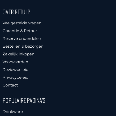
Deze
meerdere
OVER RETULP
optie
variaties.
kan
Deze
Veelgestelde vragen
gekozen
optie
Garantie & Retour
worden
kan
Reserve onderdelen
op
gekozen
Bestellen & bezorgen
de
worden
productpagina
Zakelijk inkopen
op
Voorwaarden
de
productpagina
Reviewbeleid
Privacybeleid
Contact
POPULAIRE PAGINA'S
Drinkware