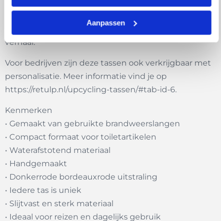
zorgen ervoor dat de tas jarenlang meegaat. Een
duurzame keuze voor iedereen die op zoek is naar
Aanpassen
een praktisch product met karakter en een bijzonder
verhaal.
Voor bedrijven zijn deze tassen ook verkrijgbaar met
personalisatie. Meer informatie vind je op
https://retulp.nl/upcycling-tassen/#tab-id-6
.
Kenmerken
• Gemaakt van gebruikte brandweerslangen
• Compact formaat voor toiletartikelen
• Waterafstotend materiaal
• Handgemaakt
• Donkerrode bordeauxrode uitstraling
• Iedere tas is uniek
• Slijtvast en sterk materiaal
• Ideaal voor reizen en dagelijks gebruik