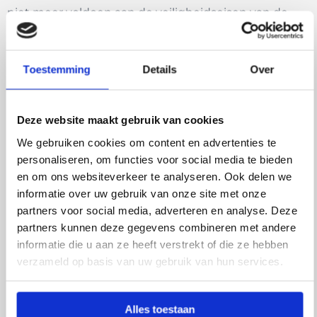
niet meer voldoen aan de veiligheidseisen van de
brandweer krijgen ze een tweede leven als
hoogwaardige toilettas.
Toestemming
Details
Over
Het materiaal is van nature sterk, flexibel en
waterafstotend. Daardoor is deze toilettas uitstekend
geschikt voor het opbergen van
Deze website maakt gebruik van cookies
verzorgingsproducten tijdens vakanties, weekendjes
We gebruiken cookies om content en advertenties te
weg of dagelijks gebruik. De huidige collectie wordt
personaliseren, om functies voor social media te bieden
gemaakt van donkerrode brandslangen met een
en om ons websiteverkeer te analyseren. Ook delen we
informatie over uw gebruik van onze site met onze
luxe bordeauxrode uitstraling. Kleine kleurverschillen,
partners voor social media, adverteren en analyse. Deze
stempels en gebruikssporen zorgen ervoor dat
partners kunnen deze gegevens combineren met andere
iedere tas uniek is.
informatie die u aan ze heeft verstrekt of die ze hebben
verzameld op basis van uw gebruik van hun services.
Dankzij het compacte ontwerp neem je de toilettas
eenvoudig mee in een koffer, weekendtas of rugzak.
De robuuste constructie en hoogwaardige afwerking
Alles toestaan