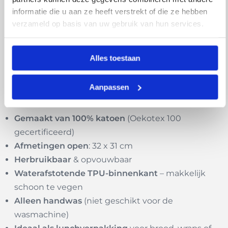
informatie die u aan ze heeft verstrekt of die ze hebben
De
TPU-laag aan de binnenzijde
zorgt ervoor dat
verzameld op basis van uw gebruik van hun services.
kruimels of etensresten niet in de stof trekken. Even
afnemen met een doekje en hij is weer schoon voor
Alles toestaan
de volgende lunch. Duurzaam, praktisch én mooi.
Voordelen van dit herbruikbare lunch zakje
Aanpassen
Gemaakt van 100% katoen
(Oekotex 100
gecertificeerd)
Afmetingen open
: 32 x 31 cm
Herbruikbaar
& opvouwbaar
Waterafstotende TPU-binnenkant
– makkelijk
schoon te vegen
Alleen handwas
(niet geschikt voor de
wasmachine)