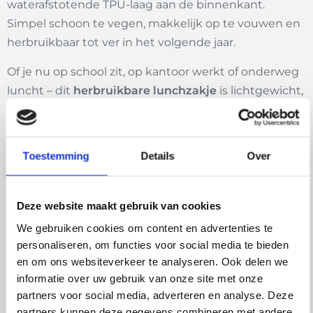
waterafstotende TPU-laag aan de binnenkant.
Simpel schoon te vegen, makkelijk op te vouwen en
herbruikbaar tot ver in het volgende jaar.
Of je nu op school zit, op kantoor werkt of onderweg
luncht – dit
herbruikbare lunchzakje
is lichtgewicht,
compact en sluit eenvoudig met een flap. Zo blijft je
lunch vers verpakt, zonder afval.
Toestemming
Details
Over
Waarom kiezen voor een herbruikbare
lunchwrap?
Deze website maakt gebruik van cookies
We gebruiken cookies om content en advertenties te
Een
lunchwrap van katoen
is niet alleen beter voor
personaliseren, om functies voor social media te bieden
het milieu, maar ook een stuk handiger dan
en om ons websiteverkeer te analyseren. Ook delen we
wegwerpverpakkingen. Geen ritselende zakjes meer
informatie over uw gebruik van onze site met onze
of folie die blijft plakken. Je vouwt de wrap om je
partners voor social media, adverteren en analyse. Deze
broodje heen, sluit ‘m af en je bent good to go.
partners kunnen deze gegevens combineren met andere