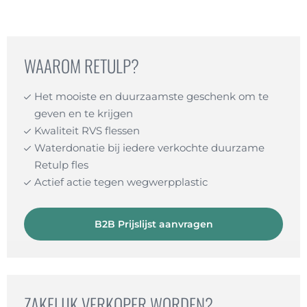
lunchzakje
aantal
WAAROM RETULP?
Het mooiste en duurzaamste geschenk om te
geven en te krijgen
Kwaliteit RVS flessen
Waterdonatie bij iedere verkochte duurzame
Retulp fles
Actief actie tegen wegwerpplastic
B2B Prijslijst aanvragen
ZAKELIJK VERKOPER WORDEN?