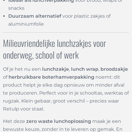
Ideaal als lunchverpakking
voor brood, wraps of
snacks
Duurzaam alternatief
voor plastic zakjes of
aluminiumfolie
Milieuvriendelijke lunchzakjes voor
onderweg, school of werk
Of je het nu een
lunchzakje
,
lunch wrap
,
broodzakje
of
herbruikbare boterhamverpakking
noemt: dit
product helpt je elke dag opnieuw om minder afval
te produceren. Perfect voor in je schooltas, werktas of
rugzak. Klein gebaar, groot verschil – precies waar
Retulp voor staat.
Met deze
zero waste lunchoplossing
maak je een
bewuste keuze, zonder in te leveren op gemak. En