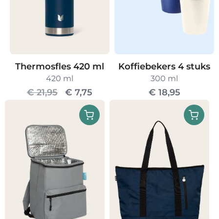
Thermosfles 420 ml
Koffiebekers 4 stuks
420 ml
300 ml
Oorspronkelijke
Huidige
€
21,95
€
7,75
€
18,95
prijs
prijs
was:
is:
€ 21,95.
€ 7,75.