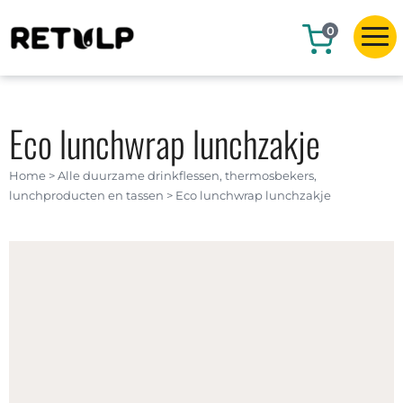
0
Eco lunchwrap lunchzakje
Home
>
Alle duurzame drinkflessen, thermosbekers,
lunchproducten en tassen
>
Eco lunchwrap lunchzakje