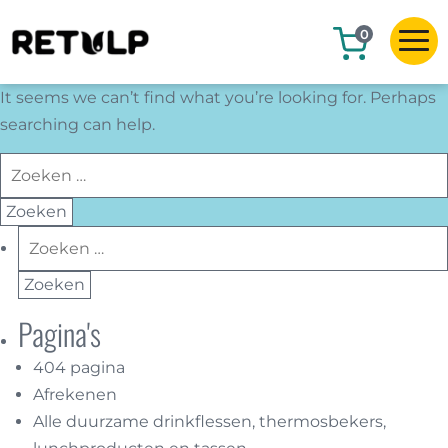
0
It seems we can’t find what you’re looking for. Perhaps
searching can help.
Zoeken
naar:
Zoeken
naar:
Pagina's
404 pagina
Afrekenen
Alle duurzame drinkflessen, thermosbekers,