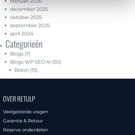
februari 2026
december 2025
oktober 2025
september 2025
april 2024
Categorieën
Blogs
(7)
Blogs WP SEO AI
(50)
Bidon
(15)
OVER RETULP
Veelgestelde vragen
Garantie & Retour
Reserve onderdelen