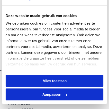
Unbranded
Upcycled tassen
Veelgestelde vragen
Deze website maakt gebruik van cookies
Voordeelpakketten
We gebruiken cookies om content en advertenties te
Voorwaarden
personaliseren, om functies voor social media te bieden
Water drinken
en om ons websiteverkeer te analyseren. Ook delen we
informatie over uw gebruik van onze site met onze
Welke fles kies ik
partners voor social media, adverteren en analyse. Deze
Winkelwagen
partners kunnen deze gegevens combineren met andere
Zakelijk
informatie die u aan ze heeft verstrekt of die ze hebben
Zakelijk inkopen?
verzameld op basis van uw gebruik van hun services.
Archieven
juli 2026
Alles toestaan
juni 2026
mei 2026
Aanpassen
april 2026
maart 2026