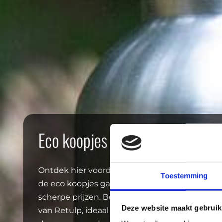
Eco koopjes
Ontdek hier voordelige duurzame keuzes voor d
Toestemming
de eco koopjes gaan kwaliteit en duurzaamhe
scherpe prijzen. Bekijk bijvoorbeeld aantrekk
Deze website maakt gebruik
van Retulp, ideaal als duurzaam cadeau. Of kie