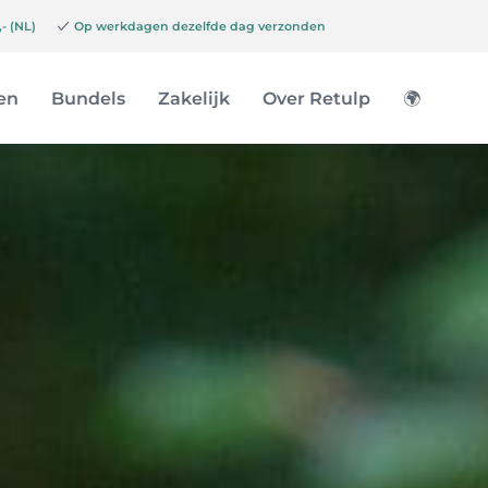
- (NL)
Op werkdagen dezelfde dag verzonden
en
Bundels
Zakelijk
Over Retulp
🌍