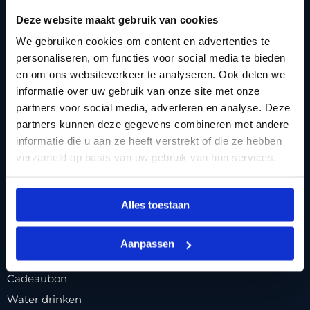
Voorwaarden
Deze website maakt gebruik van cookies
Reviewbeleid
We gebruiken cookies om content en advertenties te
Privacybeleid
personaliseren, om functies voor social media te bieden
Contact
en om ons websiteverkeer te analyseren. Ook delen we
informatie over uw gebruik van onze site met onze
POPULAIRE PAGINA'S
partners voor social media, adverteren en analyse. Deze
partners kunnen deze gegevens combineren met andere
Drinkware
informatie die u aan ze heeft verstrekt of die ze hebben
Koeltassen
verzameld op basis van uw gebruik van hun services.
Welke fles kies ik
Test thermosbekers
Alles toestaan
Namen Graveren
Bio bidons
Aanpassen
Retulp RVS drinkfles
Cadeaubon
Water drinken