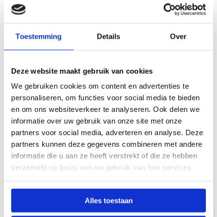
compostering, biocompatibel en worden
geproduceerd uit hernieuwbare plantaardige
grondstoffen zoals maiszetmeel.
PLA
wordt
Toestemming
Details
Over
bijvoorbeeld gebruikt voor verpakking voor paprika’s,
gesneden sla en aardbeien. Daarvoor is het perfect,
Deze website maakt gebruik van cookies
omdat het een ademend materiaal is. Daarom is het
meteen minder geschikt voor bijvoorbeeld flessen
We gebruiken cookies om content en advertenties te
personaliseren, om functies voor social media te bieden
en heeft
Flask
vrijwel geen PLA flessen in het
en om ons websiteverkeer te analyseren. Ook delen we
assortiment
.
informatie over uw gebruik van onze site met onze
partners voor social media, adverteren en analyse. Deze
partners kunnen deze gegevens combineren met andere
informatie die u aan ze heeft verstrekt of die ze hebben
verzameld op basis van uw gebruik van hun services.
Alles toestaan