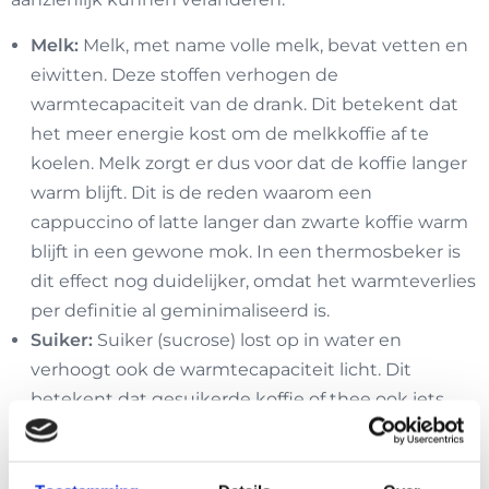
Melk:
Melk, met name volle melk, bevat vetten en
eiwitten. Deze stoffen verhogen de
warmtecapaciteit van de drank. Dit betekent dat
het meer energie kost om de melkkoffie af te
koelen. Melk zorgt er dus voor dat de koffie langer
warm blijft. Dit is de reden waarom een
cappuccino of latte langer dan zwarte koffie warm
blijft in een gewone mok. In een thermosbeker is
dit effect nog duidelijker, omdat het warmteverlies
per definitie al geminimaliseerd is.
Suiker:
Suiker (sucrose) lost op in water en
verhoogt ook de warmtecapaciteit licht. Dit
betekent dat gesuikerde koffie of thee ook iets
langer warm blijft dan de ongesuikerde variant. De
invloed van suiker is echter minder significant dan
die van melk.