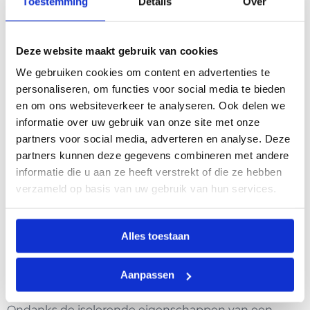
Toestemming
Details
Over
De Effectieve Warmtecapaciteit
De effectieve warmtecapaciteit van een mengsel is
Deze website maakt gebruik van cookies
niet zomaar de som van de warmtecapaciteiten van
We gebruiken cookies om content en advertenties te
de componenten. Interacties tussen moleculen
personaliseren, om functies voor social media te bieden
spelen een rol. Melk, met zijn complexe
en om ons websiteverkeer te analyseren. Ook delen we
samenstelling van vetten, eiwitten, suikers (lactose)
informatie over uw gebruik van onze site met onze
partners voor social media, adverteren en analyse. Deze
en mineralen, heeft een hogere warmtecapaciteit
partners kunnen deze gegevens combineren met andere
per volume-eenheid dan puur water. Dit is een
informatie die u aan ze heeft verstrekt of die ze hebben
sleutelfactor.
verzameld op basis van uw gebruik van hun services.
Ik ben op zoek naar goede tumbler thermosbekers
voor onderweg.
Alles toestaan
De Energieverliezen: Waar Gaat de
Aanpassen
Warmte Weg?
Ondanks de isolerende eigenschappen van een