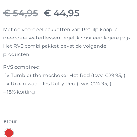
Oorspronkelijke
Huidige
€
54,95
€
44,95
prijs
prijs
Met de voordeel pakketten van Retulp koop je
meerdere waterflessen tegelijk voor een lagere prijs.
was:
is:
Het RVS combi pakket bevat de volgende
producten:
€ 54,95.
€ 44,95.
RVS combi red:
-1x Tumbler thermosbeker Hot Red (t.w.v. €29,95,-)
-1x Urban waterfles Ruby Red (t.w.v. €24,95,-)
– 18% korting
Kleur