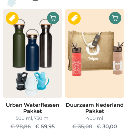
€ 31,90.
€ 24,95.
Dit
product
heeft
meerdere
variaties.
Deze
optie
kan
gekozen
worden
op
de
Duurzaam Nederland
Urban Waterflessen
productpagina
Pakket
Pakket
400 ml
500 ml, 750 ml
Oorspronkel
Huid
Oorspronkelijke
Huidige
€
35,00
€
30,00
€
78,86
€
59,95