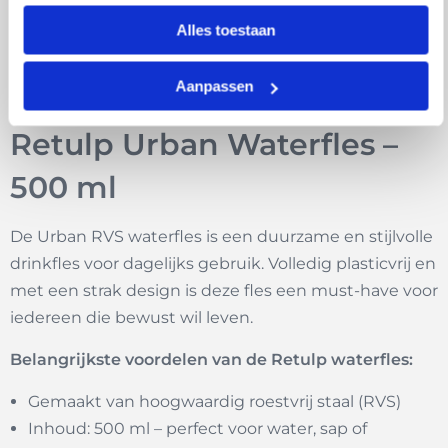
BPA-vrij, gifvrij en voedselveilig
Alles toestaan
Past in vrijwel elke bekerhouder
Verkrijgbaar in diverse trendy kleuren
Aanpassen
Retulp Urban Waterfles –
500 ml
De Urban RVS waterfles is een duurzame en stijlvolle
drinkfles voor dagelijks gebruik. Volledig plasticvrij en
met een strak design is deze fles een must-have voor
iedereen die bewust wil leven.
Belangrijkste voordelen van de Retulp waterfles:
Gemaakt van hoogwaardig roestvrij staal (RVS)
Inhoud: 500 ml – perfect voor water, sap of