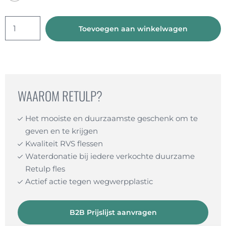
Thermos
Toevoegen aan winkelwagen
+
waterfles
pakket
aantal
WAAROM RETULP?
Het mooiste en duurzaamste geschenk om te
geven en te krijgen
Kwaliteit RVS flessen
Waterdonatie bij iedere verkochte duurzame
Retulp fles
Actief actie tegen wegwerpplastic
B2B Prijslijst aanvragen