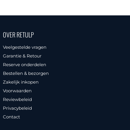
prijs
prijs
prijs
prijs
was:
is:
was:
is:
€ 35,00.
€ 30
€ 78,86.
€ 59,95.
OVER RETULP
Veelgestelde vragen
Garantie & Retour
Reserve onderdelen
Bestellen & bezorgen
Zakelijk inkopen
Voorwaarden
Reviewbeleid
Privacybeleid
Contact