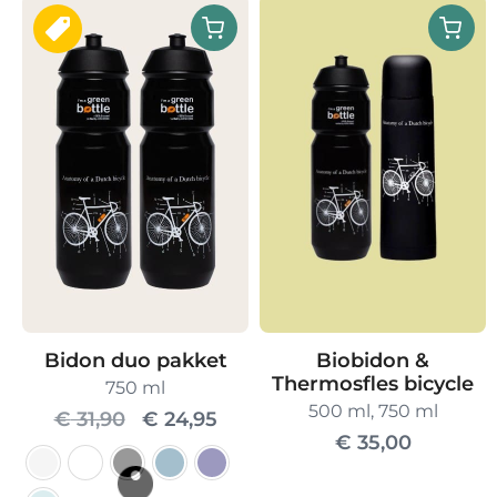
Bidon duo pakket
Biobidon &
Thermosfles bicycle
750 ml
500 ml, 750 ml
Oorspronkelijke
Huidige
€
31,90
€
24,95
€
35,00
prijs
prijs
was:
is: