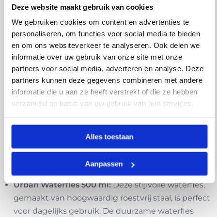
positieve impact
Deze website maakt gebruik van cookies
We gebruiken cookies om content en advertenties te
Het
Recycle Kerstpakket
combineert stijl,
personaliseren, om functies voor social media te bieden
functionaliteit en milieubewustzijn in één uniek
en om ons websiteverkeer te analyseren. Ook delen we
geschenk. Perfect als cadeau voor collega’s of relaties
informatie over uw gebruik van onze site met onze
die duurzaamheid hoog in het vaandel hebben
partners voor social media, adverteren en analyse. Deze
staan. Met dit pakket geef je niet alleen iets
partners kunnen deze gegevens combineren met andere
praktisch, maar draag je ook actief bij aan een
informatie die u aan ze heeft verstrekt of die ze hebben
verzameld op basis van uw gebruik van hun services.
groenere toekomst. De hoogwaardige en
herbruikbare producten in het pakket maken het
een bewuste keuze voor iedereen. Verkrijgbaar in 3
Alles toestaan
mooie kleuren.
Aanpassen
Inhoud van het Recycle Kerstpakket
Urban Waterfles 500 ml:
Deze stijlvolle waterfles,
gemaakt van hoogwaardig roestvrij staal, is perfect
voor dagelijks gebruik. De duurzame waterfles