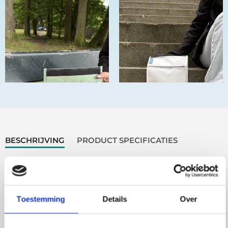
BESCHRIJVING
PRODUCT SPECIFICATIES
CADEAU
ONDERHOUD
LEVERING
Beschrijving
Toestemming
Details
Over
Recycle Kerstpakket – Een kerst cadeau met