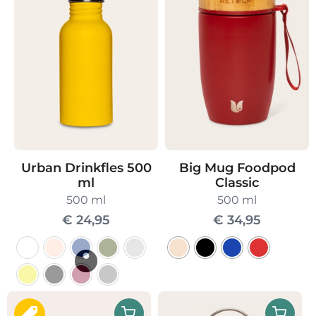
Urban Drinkfles 500
Big Mug Foodpod
ml
Classic
500 ml
500 ml
€
24,95
€
34,95
Dit
product
Dit
heeft