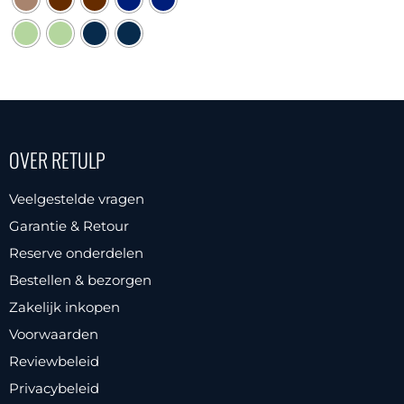
product
€ 21,95.
€ 19,95.
heeft
meerdere
Dit
variaties.
product
Deze
heeft
optie
meerdere
kan
OVER RETULP
variaties.
gekozen
Deze
worden
Veelgestelde vragen
optie
op
Garantie & Retour
kan
de
Reserve onderdelen
gekozen
productpagina
Bestellen & bezorgen
worden
Zakelijk inkopen
op
Voorwaarden
de
productpagina
Reviewbeleid
Privacybeleid