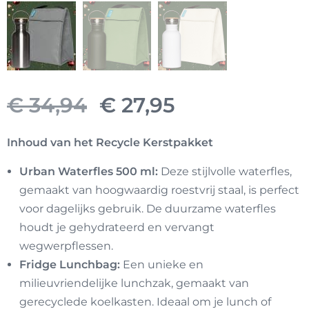
Oorspronkelijke
Huidige
€
34,94
€
27,95
prijs
prijs
Inhoud van het Recycle Kerstpakket
was:
is:
Urban Waterfles 500 ml:
Deze stijlvolle waterfles,
gemaakt van hoogwaardig roestvrij staal, is perfect
€ 34,94.
€ 27,95.
voor dagelijks gebruik. De duurzame waterfles
houdt je gehydrateerd en vervangt
wegwerpflessen.
Fridge Lunchbag:
Een unieke en
milieuvriendelijke lunchzak, gemaakt van
gerecyclede koelkasten. Ideaal om je lunch of