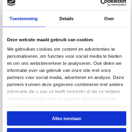
Beschrijving
Met de voordeelpakketten van Retulp koop je
Toestemming
Details
Over
meerdere flessen tegelijk voor een lagere prijs. Het
Dutchie pakket bevat de volgende producten:
-1x Dutchie Taupe Canal Houses 400 ml (t.w.v. €15,95)
Deze website maakt gebruik van cookies
-1x Dutchie Pink Kiss 400 ml (t.w.v. €15,95)
We gebruiken cookies om content en advertenties te
– GRATIS sportdoppen zwart en wit
personaliseren, om functies voor social media te bieden
en om ons websiteverkeer te analyseren. Ook delen we
Over Retulp:
informatie over uw gebruik van onze site met onze
Als je veel reist, zowel privé als voor je werk, dan is het
partners voor social media, adverteren en analyse. Deze
goed en verstandig om vooral genoeg te drinken.
partners kunnen deze gegevens combineren met andere
informatie die u aan ze heeft verstrekt of die ze hebben
Veel mensen doen dat, maar produceren helaas
verzameld op basis van uw gebruik van hun services.
gezamenlijk een aanzienlijke hoeveelheid plastic
afval. Dit plastic vindt meer en meer de weg naar
vrijwel ieder ecosysteem en richt daar grote schade
Alles toestaan
aan. Retulp zet zich in voor een betere en mooiere
planeet. Dit doen ze door mooie flessen op de markt