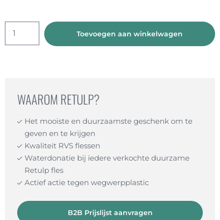
Dutchie
Toevoegen aan winkelwagen
Waterflessen
+
sportdoppen
aantal
WAAROM RETULP?
Het mooiste en duurzaamste geschenk om te
geven en te krijgen
Kwaliteit RVS flessen
Waterdonatie bij iedere verkochte duurzame
Retulp fles
Actief actie tegen wegwerpplastic
B2B Prijslijst aanvragen