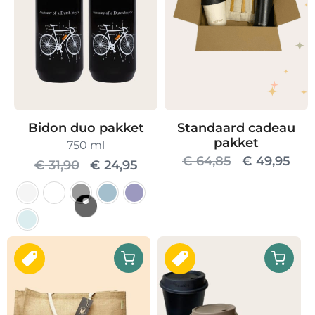
Bidon duo pakket
Standaard cadeau
pakket
750 ml
Oorspronke
Hui
€
64,85
€
49,95
Oorspronkelijke
Huidige
€
31,90
€
24,95
prijs
prij
prijs
prijs
was:
is:
was:
is:
€ 64,85.
€ 4
€ 31,90.
€ 24,95.
Dit
product
heeft
meerdere