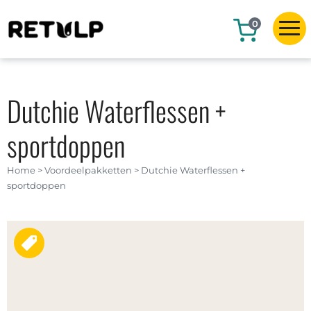
0
Dutchie Waterflessen +
sportdoppen
Home
>
Voordeelpakketten
>
Dutchie Waterflessen +
sportdoppen