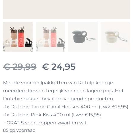
Oorspronkelijke
Huidige
€
29,99
€
24,95
prijs
prijs
Met de voordeelpakketten van Retulp koop je
meerdere flessen tegelijk voor een lagere prijs. Het
was:
is:
Dutchie pakket bevat de volgende producten:
-1x Dutchie Taupe Canal Houses 400 ml (t.w.v. €15,95)
€ 29,99.
€ 24,95.
-1x Dutchie Pink Kiss 400 ml (t.w.v. €15,95)
– GRATIS sportdoppen zwart en wit
85 op voorraad