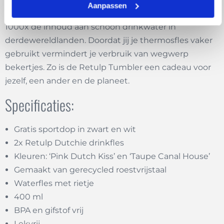
Aanpassen
te brengen. Bij iedere verkochte fles doneert Retulp
1000x de inhoud aan schoon drinkwater in
derdewereldlanden. Doordat jij je thermosfles vaker
gebruikt vermindert je verbruik van wegwerp
bekertjes. Zo is de Retulp Tumbler een cadeau voor
jezelf, een ander en de planeet.
Specificaties:
Gratis sportdop in zwart en wit
2x Retulp Dutchie drinkfles
Kleuren: ‘Pink Dutch Kiss’ en ‘Taupe Canal House’
Gemaakt van gerecycled roestvrijstaal
Waterfles met rietje
400 ml
BPA en gifstof vrij
Lekvrij