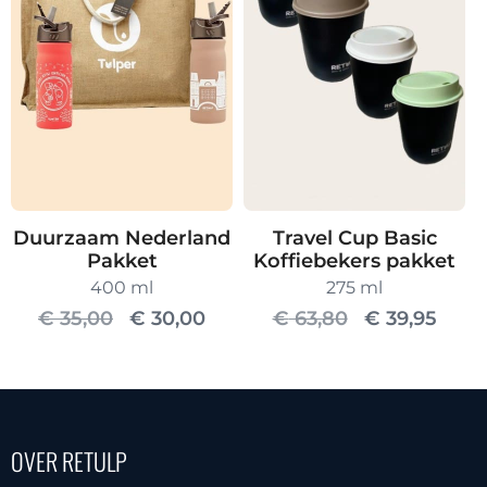
variaties.
Deze
optie
kan
gekozen
worden
op
de
Duurzaam Nederland
Travel Cup Basic
productpagina
Pakket
Koffiebekers pakket
400 ml
275 ml
Oorspronkelijke
Huidige
Oorspronkel
Huid
€
35,00
€
30,00
€
63,80
€
39,95
prijs
prijs
prijs
prijs
was:
is:
was:
is:
€ 35,00.
€ 30,00.
€ 63,80.
€ 39,
OVER RETULP