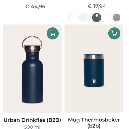
€
17,94
€
44,95
Dit
product
heeft
meerdere
variaties.
Deze
optie
kan
gekozen
worden
op
de
Mug Thermosbeker
Urban Drinkfles (B2B)
productpagin
(b2b)
500 ml