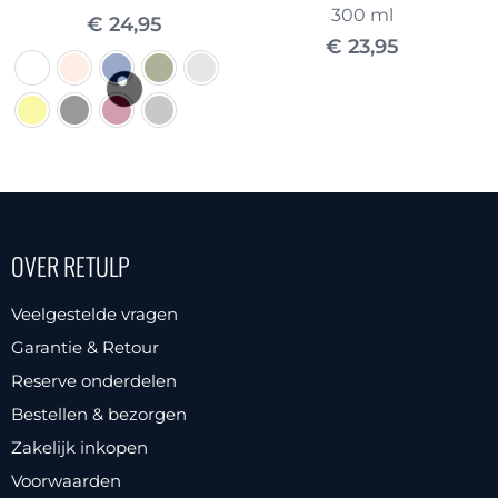
300 ml
€
24,95
€
23,95
Dit
product
heeft
meerdere
OVER RETULP
variaties.
Deze
Veelgestelde vragen
optie
Garantie & Retour
kan
Reserve onderdelen
gekozen
Bestellen & bezorgen
worden
Zakelijk inkopen
op
Voorwaarden
de