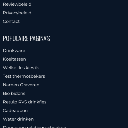
productpagina
Reviewbeleid
Privacybeleid
Contact
POPULAIRE PAGINA'S
Drinkware
Koeltassen
Welke fles kies ik
Test thermosbekers
Namen Graveren
Bio bidons
Retulp RVS drinkfles
Cadeaubon
Water drinken
Duurzame relatiegeschenken