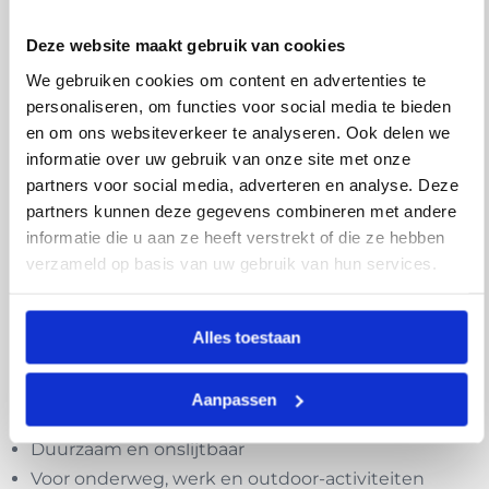
Beschrijving
Deze website maakt gebruik van cookies
We gebruiken cookies om content en advertenties te
De Urban Thermos 500ml is een thermosfles van
personaliseren, om functies voor social media te bieden
dubbelwandig RVS met een RVS dop. Water en
en om ons websiteverkeer te analyseren. Ook delen we
dranken uit een Retulp thermosfles smaken beter
informatie over uw gebruik van onze site met onze
omdat er geen smaakoverdracht tussen de drank en
partners voor social media, adverteren en analyse. Deze
het materiaal plaatsvindt. Een isolerende fles is een
partners kunnen deze gegevens combineren met andere
informatie die u aan ze heeft verstrekt of die ze hebben
ideale upgrade voor degene die nooit meer zonder
verzameld op basis van uw gebruik van hun services.
zijn fles op stap gaat. Nu kun je je water en andere
drank ook lekker fris of juist warm houden. Ideaal
voor de winter dus en een aanwinst op je
Alles toestaan
(flex)werkplek zodat je jezelf kan hydrateren.
Aanpassen
Voordelen:
Duurzaam en onslijtbaar
Voor onderweg, werk en outdoor-activiteiten