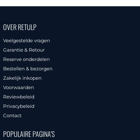
product
heeft
meerdere
OVER RETULP
variaties.
Deze
Veelgestelde vragen
optie
Garantie & Retour
kan
Reserve onderdelen
gekozen
Bestellen & bezorgen
worden
Zakelijk inkopen
op
Voorwaarden
de
productpagina
Reviewbeleid
Privacybeleid
Contact
POPULAIRE PAGINA'S