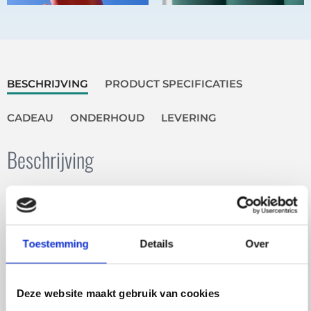
BESCHRIJVING
PRODUCT SPECIFICATIES
CADEAU
ONDERHOUD
LEVERING
Beschrijving
De Retulp Tumbler Thermosbeker is een elegante
thermosfles in een handig en compact formaat. De
fles is makkelijk om mee te nemen, bijvoorbeeld naar
Toestemming
Details
Over
het werk of onderweg. Het theezeefje is handig als je
thee, kruiden of fruit wil toevoegen. Doe bijvoorbeeld
heet water en thee of gember in de Tumbler en
Deze website maakt gebruik van cookies
plaats daarna het zeefje, zo blijven de theebladeren