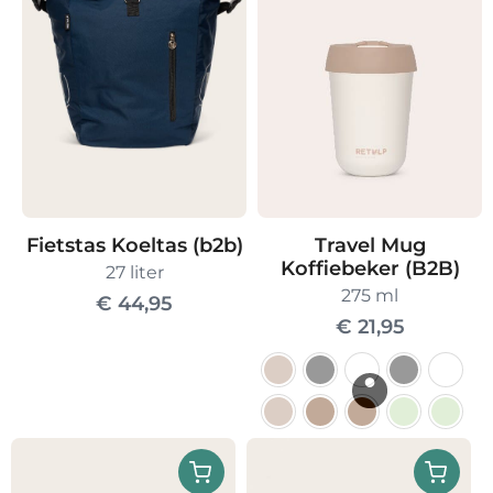
gekozen
worden
op
de
productpagina
Fietstas Koeltas (b2b)
Travel Mug
Koffiebeker (B2B)
27 liter
275 ml
€
44,95
€
21,95
Dit
product