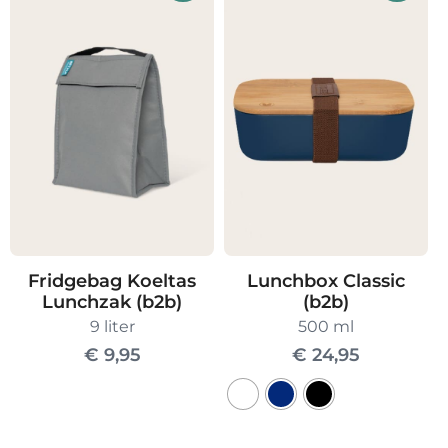
heeft
meerdere
variaties.
Deze
optie
kan
gekozen
worden
op
de
Fridgebag Koeltas
Lunchbox Classic
productpagin
Lunchzak (b2b)
(b2b)
9 liter
500 ml
€
9,95
€
24,95
Dit