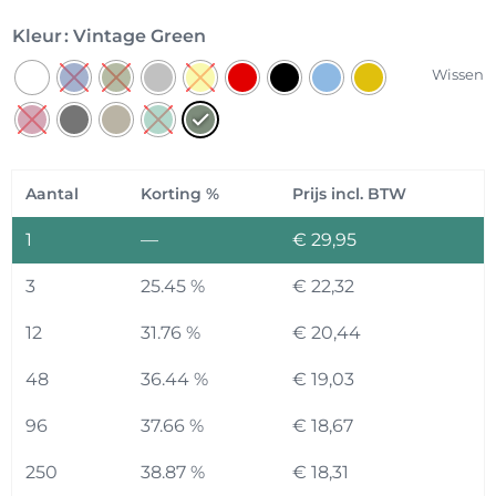
Kleur
: Vintage Green
Wissen
Aantal
Korting %
Prijs incl. BTW
1
—
€
29,95
3
25.45 %
€
22,32
12
31.76 %
€
20,44
48
36.44 %
€
19,03
96
37.66 %
€
18,67
250
38.87 %
€
18,31