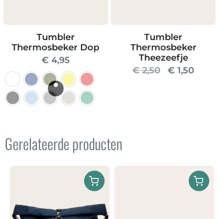
Tumbler
Tumbler
Thermosbeker Dop
Thermosbeker
Theezeefje
€
4,95
Oorspronke
Huidi
€
2,50
€
1,50
prijs
prijs
was:
is:
€ 2,50.
€ 1,50
Dit
product
Gerelateerde producten
heeft
meerdere
variaties.
Deze
optie
kan