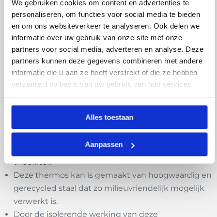
We gebruiken cookies om content en advertenties te
of kruiden in de Tumbler thermosbeker. Hetzelfde
personaliseren, om functies voor social media te bieden
kan gemakkelijk worden gedaan met koud water en
en om ons websiteverkeer te analyseren. Ook delen we
fruit.
informatie over uw gebruik van onze site met onze
partners voor social media, adverteren en analyse. Deze
Op deze manier kan je zelf kiezen welke dop je het
partners kunnen deze gegevens combineren met andere
mooist vind en deze afwisselen.
informatie die u aan ze heeft verstrekt of die ze hebben
verzameld op basis van uw gebruik van hun services.
Voordelen:
Deze reisbeker heeft een inhoud van 300 ml en is
Alles toestaan
dubbelwandig voor een uitstekende temperatuur
isolerende werking.
Aanpassen
De makkelijk vast te draaien dop bevat een apart
theefilter.
Deze thermos kan is gemaakt van hoogwaardig en
gerecycled staal dat zo milieuvriendelijk mogelijk
verwerkt is.
Door de isolerende werking van deze