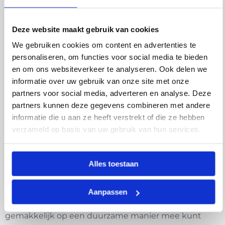
Retulp Travel Cup Basic
Deze website maakt gebruik van cookies
De Travel Cup Basic is een ideale koffiebeker voor
We gebruiken cookies om content en advertenties te
onderweg. De koffiebekers lijken op de normale
personaliseren, om functies voor social media te bieden
Travel Cup, maar hebben een ander deksel. Een
en om ons websiteverkeer te analyseren. Ook delen we
goedkoper alternatief maar van goede kwaliteit.
Let
informatie over uw gebruik van onze site met onze
op: het deksel is niet lekdicht door de drinkopening
partners voor social media, adverteren en analyse. Deze
in het deksel.
partners kunnen deze gegevens combineren met andere
informatie die u aan ze heeft verstrekt of die ze hebben
Veel mensen zijn dagelijks onderweg met de auto of
verzameld op basis van uw gebruik van hun services.
de trein en genieten onderweg van een kopje koffie
of thee. Helaas zien we dat veel cafés of afhaallocaties
drankjes serveren in wegwerpbekers. Omdat
Alles toestaan
wegwerpbekers een verspilling zijn en gewone
mokken voor thuis niet praktisch zijn om mee te
Aanpassen
nemen zorgt de Travel Cup ervoor dat je je drankje
gemakkelijk op een duurzame manier mee kunt