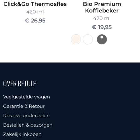
Click&Go Thermosfles
Bio Premium
Koffiebeker
420 ml
420 ml
€
26,95
€
19,95
Dit
product
heeft
meerdere
OVER RETULP
variaties.
Deze
Veelgestelde vragen
optie
Garantie & Retour
kan
Reserve onderdelen
gekozen
Bestellen & bezorgen
worden
Zakelijk inkopen
op