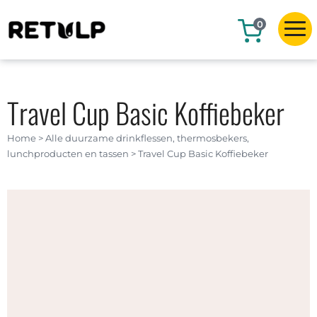
0
Travel Cup Basic Koffiebeker
Home
>
Alle duurzame drinkflessen, thermosbekers,
lunchproducten en tassen
>
Travel Cup Basic Koffiebeker