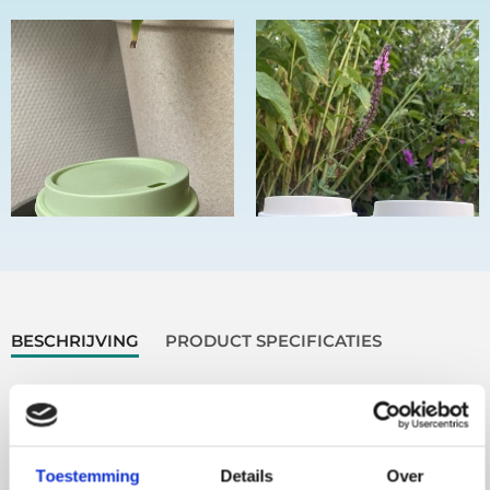
BESCHRIJVING
PRODUCT SPECIFICATIES
CADEAU
ONDERHOUD
LEVERING
Beschrijving
Toestemming
Details
Over