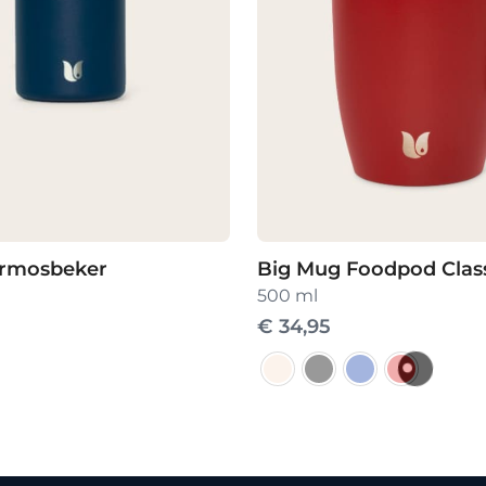
rmosbeker
Big Mug Foodpod Clas
500 ml
€
34,95
Dit
product
heeft