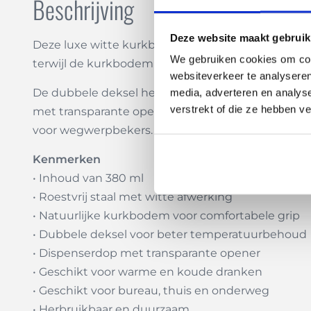
Beschrijving
Deze website maakt gebruik
Deze luxe witte kurkbeker is ontworpen voor comf
We gebruiken cookies om cont
terwijl de kurkbodem zorgt voor een natuurlijke ui
websiteverkeer te analyseren
De dubbele deksel helpt de temperatuur van koffie
media, adverteren en analys
verstrekt of die ze hebben v
met transparante opener drink je gecontroleerd en
voor wegwerpbekers.
Kenmerken
• Inhoud van 380 ml
• Roestvrij staal met witte afwerking
• Natuurlijke kurkbodem voor comfortabele grip
• Dubbele deksel voor beter temperatuurbehoud
• Dispenserdop met transparante opener
• Geschikt voor warme en koude dranken
• Geschikt voor bureau, thuis en onderweg
• Herbruikbaar en duurzaam