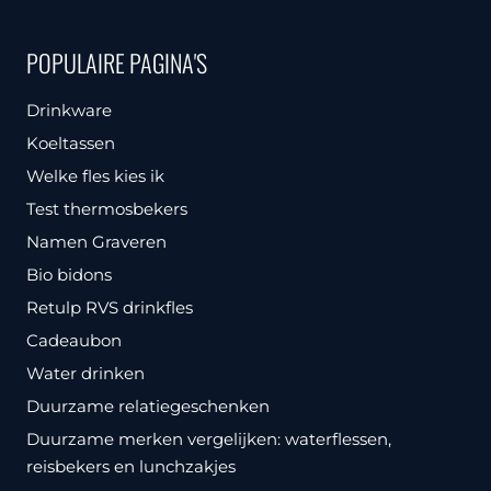
meerdere
variaties.
POPULAIRE PAGINA'S
Deze
optie
Drinkware
kan
Koeltassen
gekozen
Welke fles kies ik
worden
Test thermosbekers
op
Namen Graveren
de
Bio bidons
productpagina
Retulp RVS drinkfles
Cadeaubon
Water drinken
Duurzame relatiegeschenken
Duurzame merken vergelijken: waterflessen,
reisbekers en lunchzakjes