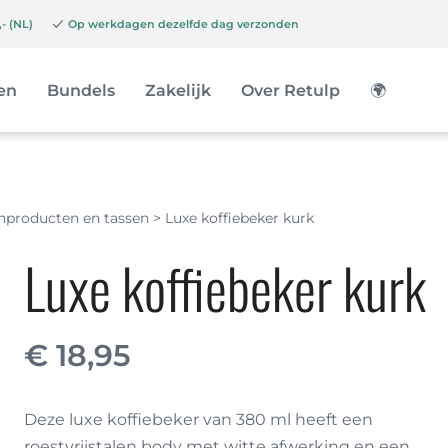
- (NL)
Op werkdagen dezelfde dag verzonden
en
Bundels
Zakelijk
Over Retulp
🌍
chproducten en tassen
>
Luxe koffiebeker kurk
Luxe koffiebeker kurk
€
18,95
Deze luxe koffiebeker van 380 ml heeft een
roestvrijstalen body met witte afwerking en een