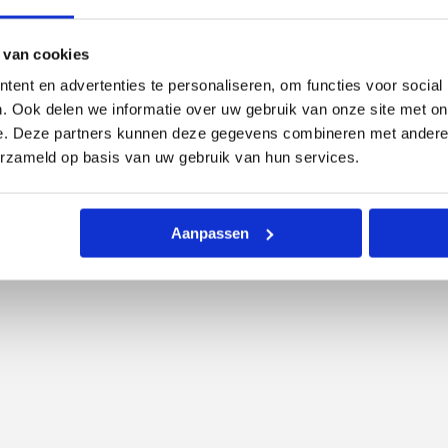
 van cookies
ortabel en herbruikbaar drinken. De roestvrijstalen bek
ent en advertenties te personaliseren, om functies voor social
tstraling en extra grip tijdens het vasthouden.
. Ook delen we informatie over uw gebruik van onze site met on
 of thee beter vast te houden, zodat je langer van je d
e. Deze partners kunnen deze gegevens combineren met andere i
erzameld op basis van uw gebruik van hun services.
 zonder knoeien. Met een inhoud van 380 ml is deze beke
Aanpassen