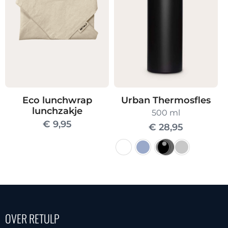
Deze
optie
optie
kan
kan
gekozen
gekozen
worden
worden
op
op
de
de
productpagina
Eco lunchwrap
Urban Thermosfles
productpagin
lunchzakje
500 ml
€
9,95
€
28,95
Dit
product
heeft
meerdere
OVER RETULP
variaties.