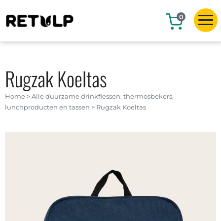
0
Rugzak Koeltas
Home
>
Alle duurzame drinkflessen, thermosbekers,
lunchproducten en tassen
>
Rugzak Koeltas