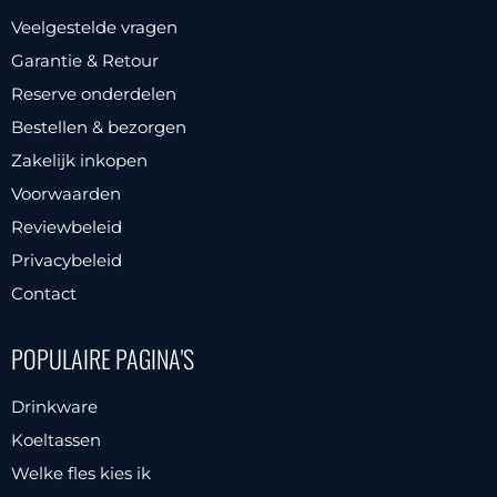
Deze
Veelgestelde vragen
optie
Garantie & Retour
kan
Reserve onderdelen
gekozen
Bestellen & bezorgen
worden
Zakelijk inkopen
op
Voorwaarden
de
productpagina
Reviewbeleid
Privacybeleid
Contact
POPULAIRE PAGINA'S
Drinkware
Koeltassen
Welke fles kies ik