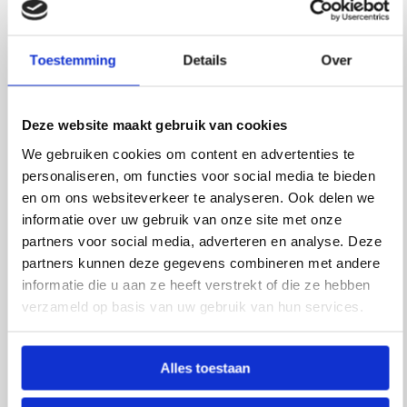
Deze koeltassen zijn in samenwerking met Club
Kakatua ontwikkeld, initiatief van Dennis Storm. Voor
Toestemming
Details
Over
elk verkochte koeltas wordt er een donatie gedaan
aan het Stop the Trash project. Dit project zorgt
ervoor dat er plastic Barriers worden geplaatst in
Deze website maakt gebruik van cookies
rivieren in Indonesië. Deze Barriers zorgen ervoor dat
We gebruiken cookies om content en advertenties te
single use plastics uit de rivier worden gefilterd
personaliseren, om functies voor social media te bieden
voordat deze de oceaan bereiken. Daarnaast wordt
en om ons websiteverkeer te analyseren. Ook delen we
de lokale bevolking voorzien van werkgelegenheid.
informatie over uw gebruik van onze site met onze
Met een Retulp Mission Edition koeltas heb je dus
partners voor social media, adverteren en analyse. Deze
partners kunnen deze gegevens combineren met andere
iets voor jezelf, voor een ander en voor de planeet.
informatie die u aan ze heeft verstrekt of die ze hebben
Cooler Backpack
verzameld op basis van uw gebruik van hun services.
De ME Cooler Backpack is een stevige rugzak, welke
erg lekker zit. Met de verstelbare schouderstraps kan
Alles toestaan
je deze rugtas precies op jou afstellen. De koeltas is
voorzien van 5 mm foam waardoor je eten en drinken