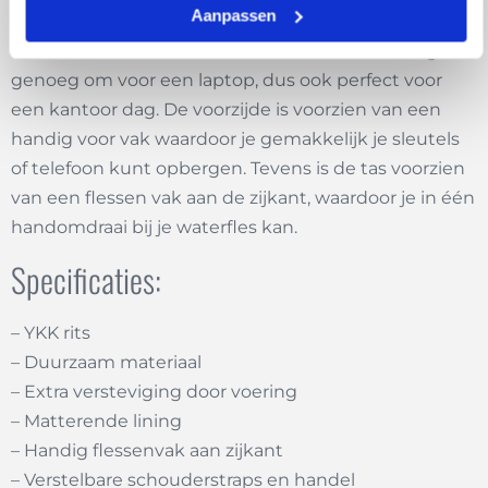
Aanpassen
goed koel blijven. Gemaakt van erg sterk twill nylon
materiaal en YKK ritsen. Daarnaast is de koeltas groot
genoeg om voor een laptop, dus ook perfect voor
een kantoor dag. De voorzijde is voorzien van een
handig voor vak waardoor je gemakkelijk je sleutels
of telefoon kunt opbergen. Tevens is de tas voorzien
van een flessen vak aan de zijkant, waardoor je in één
handomdraai bij je waterfles kan.
Specificaties:
– YKK rits
– Duurzaam materiaal
– Extra versteviging door voering
– Matterende lining
– Handig flessenvak aan zijkant
– Verstelbare schouderstraps en handel