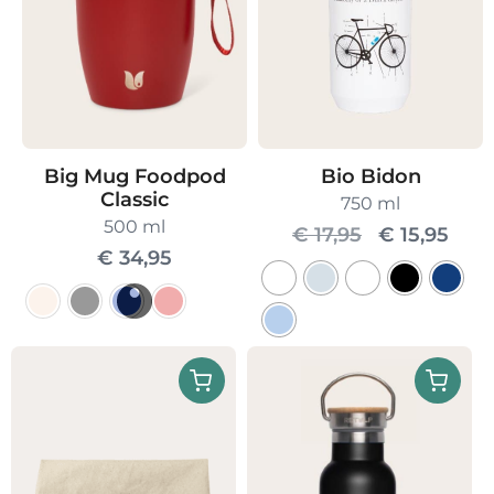
Bio Bidon
Big Mug Foodpod
Classic
750 ml
500 ml
Oorspronke
Huid
€
17,95
€
15,95
€
34,95
prijs
prijs
was:
is:
€ 17,95.
€ 15
Dit
Dit
product
product
heeft
heeft
meerdere
meerdere
variaties.
variaties.
Deze