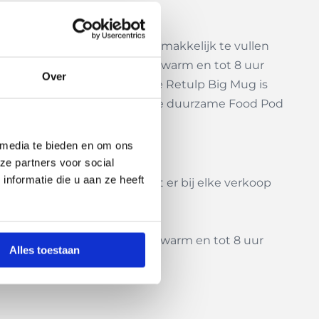
 opening, waardoor deze gemakkelijk te vullen
lijft je lunch tot wel 6 uur warm en tot 8 uur
Over
n water en roestvrijstaal. De Retulp Big Mug is
esli beker of soepbeker. Deze duurzame Food Pod
 media te bieden en om ons
ze partners voor social
nformatie die u aan ze heeft
rpplastic. Bovendien wordt er bij elke verkoop
eauverpakking.
edsel als dranken tot 6 uur warm en tot 8 uur
Alles toestaan