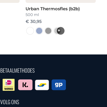
Urban Thermosfles (b2b)
500 ml
€
30,95
Dit
product
heeft
meerdere
variaties.
BETAALMETHODES
Deze
optie
kan
gekozen
worden
VOLG ONS
op