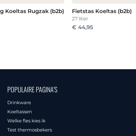
g Koeltas Rugzak (b2b)
Fietstas Koeltas (b2b)
27 liter
€
44,95
POPULAIRE PAGINA'S
Drinkware
Koeltassen
Welke fles kies ik
Test thermosbekers