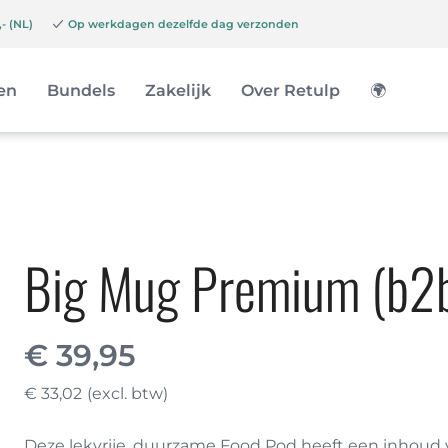
- (NL)
Op werkdagen dezelfde dag verzonden
en
Bundels
Zakelijk
Over Retulp
🌍
Big Mug Premium (b2
€
39,95
€
33,02
Deze lekvrije, duurzame Food Pod heeft een inhoud