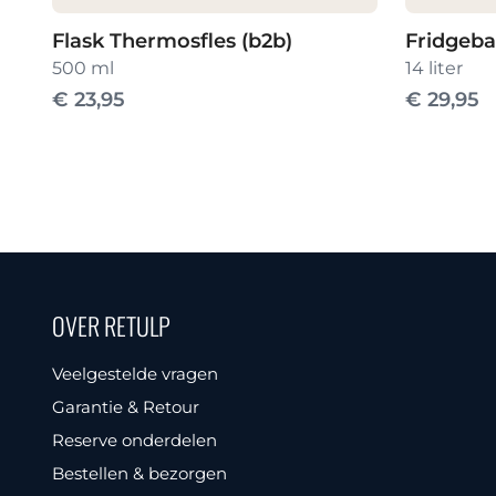
Flask Thermosfles (b2b)
Fridgeba
500 ml
14 liter
€
23,95
€
29,95
OVER RETULP
Veelgestelde vragen
Garantie & Retour
Reserve onderdelen
Bestellen & bezorgen