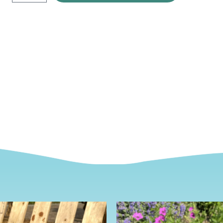
Premium
(b2b)
aantal