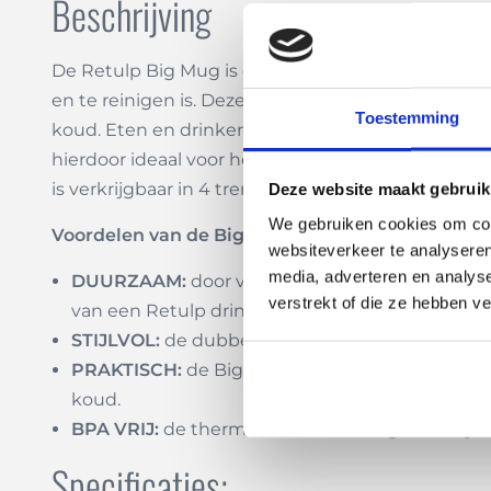
Beschrijving
De Retulp Big Mug is een dubbelwandige, vacuüm
en te reinigen is. Deze lekvrije, duurzame Food P
Toestemming
koud. Eten en drinken uit een rvs-fles smaakt lek
hierdoor ideaal voor het meenemen van bijvoorbe
is verkrijgbaar in 4 trendy kleuren. Daarnaast w
Deze website maakt gebruik
We gebruiken cookies om cont
Voordelen van de Big Mug:
websiteverkeer te analyseren
media, adverteren en analys
DUURZAAM:
door voor een herbruikbare lunch
verstrekt of die ze hebben v
van een Retulp drinkfles 1000x de inhoud aan
STIJLVOL:
de dubbelwandige lunchbox heeft ee
PRAKTISCH:
de Big Mug lunchpod wordt gelever
koud.
BPA VRIJ:
de thermosfles is BPA en gifstof vrij
Specificaties: