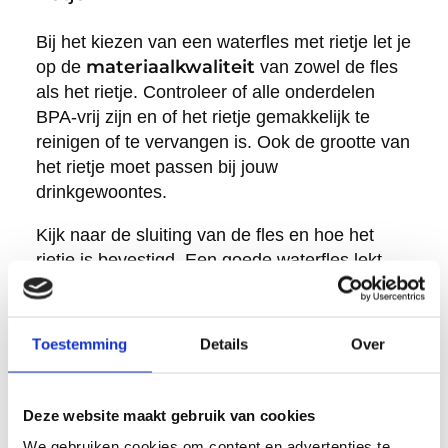
Bij het kiezen van een waterfles met rietje let je
materiaalkwaliteit
op de
van zowel de fles
als het rietje. Controleer of alle onderdelen
BPA-vrij zijn en of het rietje gemakkelijk te
reinigen of te vervangen is. Ook de grootte van
het rietje moet passen bij jouw
drinkgewoontes.
Kijk naar de sluiting van de fles en hoe het
rietje is bevestigd. Een goede waterfles lekt
niet en het rietje blijft stevig op zijn plaats
zitten, ook bij intensief gebruik. Test of je de
fles met één hand kunt openen en sluiten.
Toestemming
Details
Over
Wij bieden bij Retulp verschillende
waterflessen
met rietje-opties die voldoen aan
Deze website maakt gebruik van cookies
hoge kwaliteitseisen. Onze flessen zijn
We gebruiken cookies om content en advertenties te