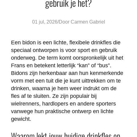
gebruik je het?
Posted
01 jul, 2026
/
Door
Carmen Gabriel
by:
Een bidon is een lichte, flexibele drinkfles die
speciaal ontworpen is voor sport en gebruik
onderweg. De term komt oorspronkelijk uit het
Frans en betekent letterlijk “kan” of “bus”.
Bidons zijn herkenbaar aan hun kenmerkende
vorm met een tuit die je kunt uittrekken om te
drinken, waarna je hem weer indrukt om de
fles af te sluiten. Ze zijn populair bij
wielrenners, hardlopers en andere sporters
vanwege hun praktische ontwerp en lichte
gewicht.
Waarom lekt jouw huidige drinkfles op