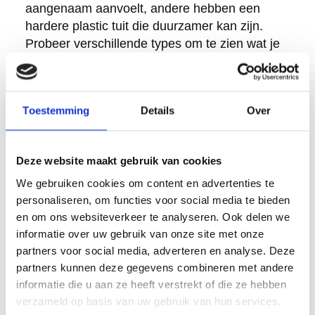
aangenaam aanvoelt, andere hebben een
hardere plastic tuit die duurzamer kan zijn.
Probeer verschillende types om te zien wat je
prettig vindt.
Voor wielrenners is de pasvorm in de
bidonhouder essentieel. Controleer of de bidon
Toestemming
Details
Over
goed past en niet rammelt tijdens het rijden.
Ook het gewicht speelt een rol: elke gram telt
Deze website maakt gebruik van cookies
bij competitief wielrennen.
We gebruiken cookies om content en advertenties te
Ten slotte, denk aan onderhoud. Sommige
personaliseren, om functies voor social media te bieden
bidons zijn vaatwasmachinebestendig, andere
en om ons websiteverkeer te analyseren. Ook delen we
moeten handmatig gereinigd worden. Kies een
informatie over uw gebruik van onze site met onze
bidon die past bij je levensstijl en
partners voor social media, adverteren en analyse. Deze
onderhoudsroutine.
partners kunnen deze gegevens combineren met andere
informatie die u aan ze heeft verstrekt of die ze hebben
Hoe Retulp helpt met duurzame bidon-
verzameld op basis van uw gebruik van hun services.