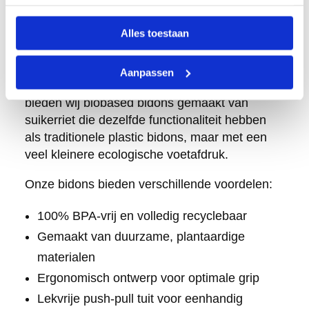
oplossingen
Alles toestaan
Bij Retulp begrijpen we dat je niet alleen een
functionele bidon wilt, maar ook een die
Aanpassen
bijdraagt aan een duurzamere wereld. Daarom
bieden wij biobased bidons gemaakt van
suikerriet die dezelfde functionaliteit hebben
als traditionele plastic bidons, maar met een
veel kleinere ecologische voetafdruk.
Onze bidons bieden verschillende voordelen:
100% BPA-vrij en volledig recyclebaar
Gemaakt van duurzame, plantaardige
materialen
Ergonomisch ontwerp voor optimale grip
Lekvrije push-pull tuit voor eenhandig