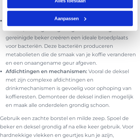
Alles toestaan
Dit kan leiden tot een bittere of metaalachtige
smaak.
Aanpassen
Bacteriële groei:
Restjes koffie en suiker in een
warme, vochtige omgeving van een niet goed
gereinigde beker creëren een ideale broedplaats
voor bacteriën. Deze bacteriën produceren
metabolieten die de smaak van je koffie veranderen
en een onaangename geur afgeven.
Afdichtingen en mechanismen:
Vooral de deksel
met zijn complexe afdichtingen en
drinkmechanismen is gevoelig voor ophoping van
koffieresten. Demonteer de deksel indien mogelijk
en maak alle onderdelen grondig schoon.
Gebruik een zachte borstel en milde zeep. Spoel de
beker en deksel grondig af na elke keer gebruik. Voor
hardnekkige vlekken en geurtjes kun je azijn,