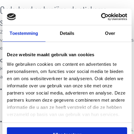
Onderhoud en hygiëne: de stiekeme
smaakdief
Zelfs de beste thermosbeker zal de smaak van je koffie
Toestemming
Details
Over
verpesten als deze niet goed wordt onderhouden. Dit is
een punt dat vaak over het hoofd wordt gezien.
Deze website maakt gebruik van cookies
Grondige reiniging: essentieel
We gebruiken cookies om content en advertenties te
Koffie laat oliën en tannines achter, die zich hechten
personaliseren, om functies voor social media te bieden
aan de binnenkant van de beker en de deksel.
en om ons websiteverkeer te analyseren. Ook delen we
informatie over uw gebruik van onze site met onze
Olie-afzettingen:
Koffieoliën zijn de belangrijkste
partners voor social media, adverteren en analyse. Deze
smaakdragers, maar worden na verloop van tijd
partners kunnen deze gegevens combineren met andere
ranzig. Deze ranzige oliën kunnen een vieze, bittere
informatie die u aan ze heeft verstrekt of die ze hebben
smaak afgeven aan je verse koffie.
verzameld op basis van uw gebruik van hun services.
Tannineopbouw:
Tannines uit koffie kunnen ook
ophopen, vooral op ruwere oppervlakken of in krasjes.