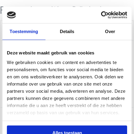
Factoren die jijzelf kunt Beïnvloeden
Reden
Uitleg
Toestemming
Details
Over
Sommige thermosbekers zijn
Deze website maakt gebruik van cookies
Materiaal van
gemaakt van materialen met een
We gebruiken cookies om content en advertenties te
personaliseren, om functies voor social media te bieden
de
hogere thermische
en om ons websiteverkeer te analyseren. Ook delen we
informatie over uw gebruik van onze site met onze
thermosbeker
geleidbaarheid, waardoor warmte
partners voor social media, adverteren en analyse. Deze
sneller wordt afgevoerd.
partners kunnen deze gegevens combineren met andere
informatie die u aan ze heeft verstrekt of die ze hebben
verzameld op basis van uw gebruik van hun services.
Thermosbekers met dubbele
wanden creëren een isolerende
Alles toestaan