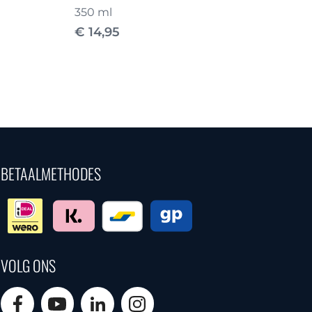
350 ml
€
14,95
BETAALMETHODES
VOLG ONS