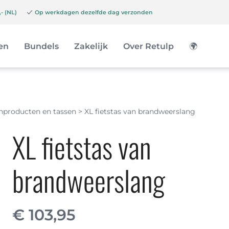
- (NL)
Op werkdagen dezelfde dag verzonden
en
Bundels
Zakelijk
Over Retulp
🌍
chproducten en tassen
>
XL fietstas van brandweerslang
XL fietstas van
brandweerslang
€
103,95