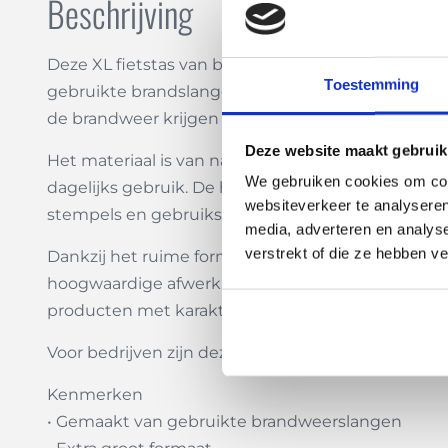
Beschrijving
Deze XL fietstas van brandweerslang combineert 
Toestemming
gebruikte brandslangen die jarenlang zijn ingez
de brandweer krijgen ze een tweede leven als hoo
Deze website maakt gebruik
Het materiaal is van nature sterk, flexibel en wa
We gebruiken cookies om cont
dagelijks gebruik. De huidige collectie wordt gem
websiteverkeer te analyseren
stempels en gebruikssporen zorgen ervoor dat iede
media, adverteren en analys
verstrekt of die ze hebben v
Dankzij het ruime formaat biedt deze XL fietstas
hoogwaardige afwerking zorgen ervoor dat de tas
producten met karakter.
Voor bedrijven zijn deze tassen ook verkrijgbaar m
Kenmerken
• Gemaakt van gebruikte brandweerslangen