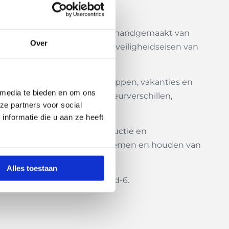
ke uitstraling. De tas wordt handgemaakt van
Over
n niet meer voldoen aan de veiligheidseisen van
or woon-werkverkeer, boodschappen, vakanties en
 media te bieden en om ons
rode uitstraling. Kleine kleurverschillen,
ze partners voor social
nformatie die u aan ze heeft
ksgemak. De robuuste constructie en
 die veel spullen willen meenemen en houden van
Alles toestaan
lp.nl/upcycling-tassen/#tab-id-6
.