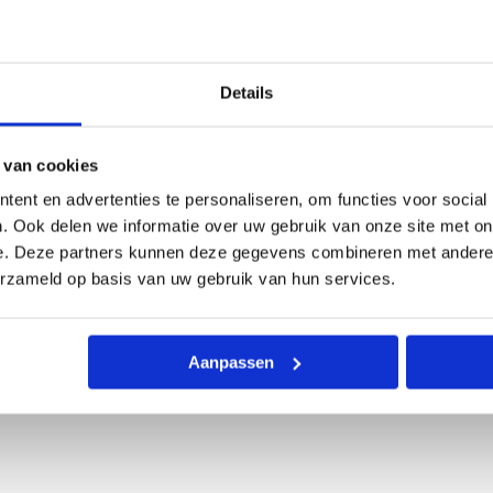
extra veel opbergruimte met duurzaamheid en een unie
Details
et onder extreme omstandigheden. Zodra de brandslange
gwaardige fietstas.
 van cookies
terafstotend. Daardoor is deze fietstas zeer geschikt vo
ent en advertenties te personaliseren, om functies voor social
aakt van donkerrode brandslangen met een luxe bordeaux
. Ook delen we informatie over uw gebruik van onze site met on
re tas uniek is.
e. Deze partners kunnen deze gegevens combineren met andere i
erzameld op basis van uw gebruik van hun services.
 extra veel opbergruimte zonder in te leveren op gebrui
 jarenlang meegaat. Een duurzame keuze voor fietsers
Aanpassen
et personalisatie. Meer informatie vind je op
https://retu