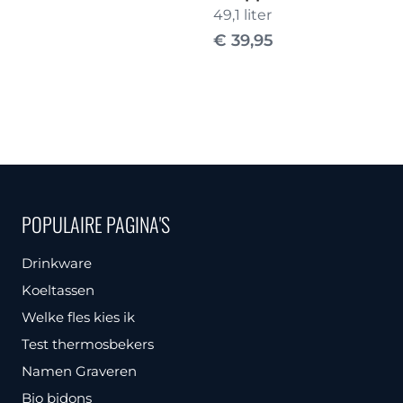
49,1 liter
€
39,95
POPULAIRE PAGINA'S
Drinkware
Koeltassen
Welke fles kies ik
Test thermosbekers
Namen Graveren
Bio bidons