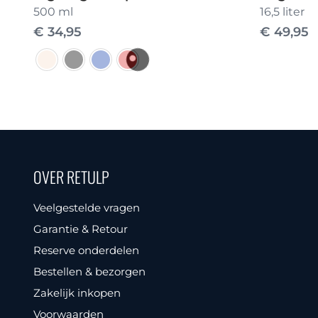
500 ml
16,5 liter
€
34,95
€
49,95
Dit
product
heeft
meerdere
variaties.
OVER RETULP
Deze
optie
Veelgestelde vragen
kan
Garantie & Retour
gekozen
Reserve onderdelen
worden
Bestellen & bezorgen
op
Zakelijk inkopen
de
Voorwaarden
productpagina