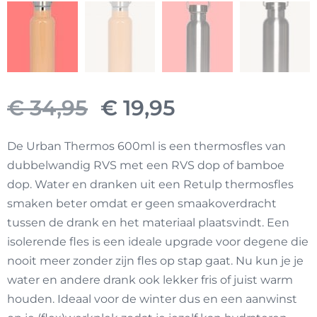
Oorspronkelijke
Huidige
€
34,95
€
19,95
prijs
prijs
De Urban Thermos 600ml is een thermosfles van
dubbelwandig RVS met een RVS dop of bamboe
was:
is:
dop. Water en dranken uit een Retulp thermosfles
smaken beter omdat er geen smaakoverdracht
€ 34,95.
€ 19,95.
tussen de drank en het materiaal plaatsvindt. Een
isolerende fles is een ideale upgrade voor degene die
nooit meer zonder zijn fles op stap gaat. Nu kun je je
water en andere drank ook lekker fris of juist warm
houden. Ideaal voor de winter dus en een aanwinst