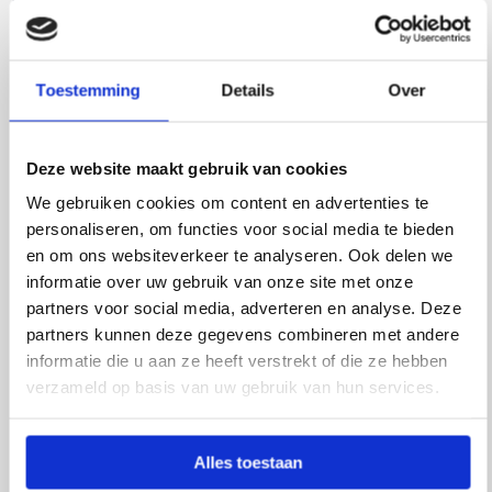
tussen de drank en het materiaal plaatsvindt.
Een isolerende fles is een ideale upgrade voor
degene die nooit meer zonder zijn fles op stap gaat.
Toestemming
Details
Over
Nu kun je je water en andere drank ook lekker fris of
juist warm houden. Ideaal voor de winter dus en
een aanwinst op je (flex)werkplek zodat je jezelf kan
Deze website maakt gebruik van cookies
hydrateren.
We gebruiken cookies om content en advertenties te
personaliseren, om functies voor social media te bieden
Voordelen:
en om ons websiteverkeer te analyseren. Ook delen we
informatie over uw gebruik van onze site met onze
Duurzaam en onslijtbaar
partners voor social media, adverteren en analyse. Deze
Voor onderweg, werk en outdoor-activiteiten
partners kunnen deze gegevens combineren met andere
Houdt dranken 6 uur warm of 8 uur koud
informatie die u aan ze heeft verstrekt of die ze hebben
Past in de meeste bekerhouders (ook in de auto)
verzameld op basis van uw gebruik van hun services.
Specificaties:
Alles toestaan
Gemaakt van roestvrij staal