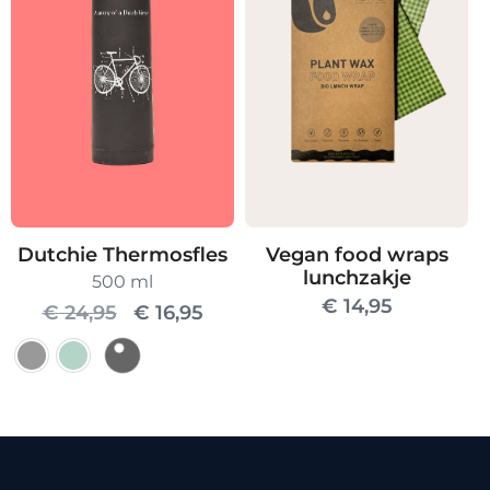
variaties.
Deze
optie
kan
gekozen
worden
op
de
Dutchie Thermosfles
Vegan food wraps
productpagin
lunchzakje
500 ml
€
14,95
Oorspronkelijke
Huidige
€
24,95
€
16,95
prijs
prijs
was:
is:
Dit
€ 24,95.
€ 16,95.
product
heeft
meerdere