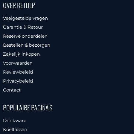
OVER RETULP
variaties.
Deze
Veelgestelde vragen
optie
Garantie & Retour
kan
Reserve onderdelen
gekozen
Bestellen & bezorgen
worden
Zakelijk inkopen
op
Voorwaarden
de
productpagina
Reviewbeleid
Privacybeleid
Contact
POPULAIRE PAGINA'S
Drinkware
Koeltassen