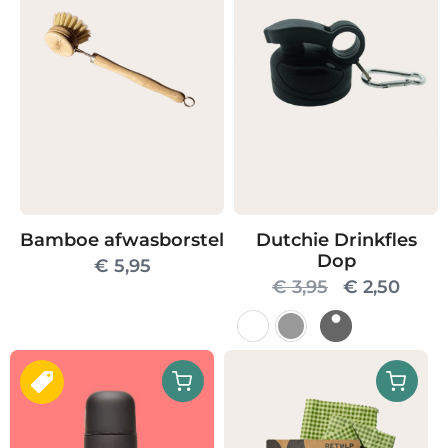
Dutchie Drinkfles
Bamboe afwasborstel
Dop
€
5,95
Oorspronke
Huid
€
3,95
€
2,50
prijs
prijs
was:
is:
Dit
€ 3,95.
€ 2,5
product
heeft
meerdere