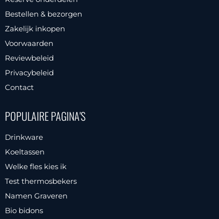
gekozen
worden
Bestellen & bezorgen
worden
op
Zakelijk inkopen
op
de
Voorwaarden
de
productpagina
productpagina
Reviewbeleid
Privacybeleid
Contact
POPULAIRE PAGINA'S
Drinkware
Koeltassen
Welke fles kies ik
Test thermosbekers
Namen Graveren
Bio bidons