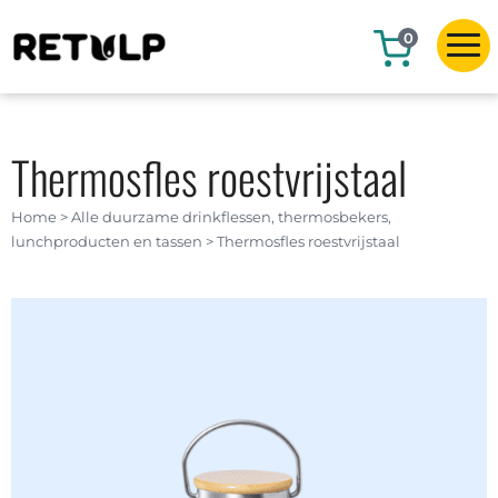
0
Thermosfles roestvrijstaal
Home
>
Alle duurzame drinkflessen, thermosbekers,
lunchproducten en tassen
>
Thermosfles roestvrijstaal