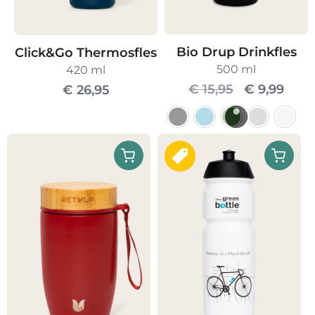
Bio Drup Drinkfles
Click&Go Thermosfles
500 ml
420 ml
Oorspronke
Huid
€
15,95
€
9,99
€
26,95
prijs
prijs
was:
is:
Dit
€ 15,95.
€ 9,9
product
heeft
meerdere
variaties.
Deze
optie
kan
gekozen
worden