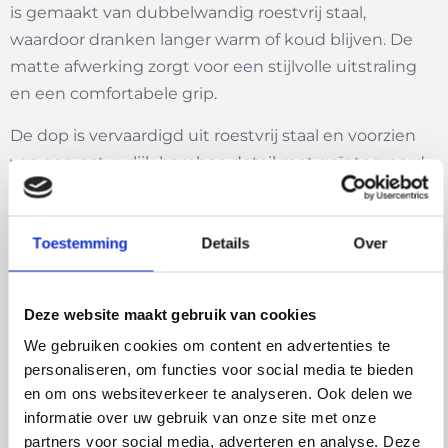
is gemaakt van dubbelwandig roestvrij staal,
waardoor dranken langer warm of koud blijven. De
matte afwerking zorgt voor een stijlvolle uitstraling
en een comfortabele grip.
De dop is vervaardigd uit roestvrij staal en voorzien
van een natuurlijk bamboe detail met geïntegreerd
handvat, zodat je de fles eenvoudig kunt
meenemen.
Toestemming
Details
Over
Kenmerken:
Inhoud: 500 ml
Deze website maakt gebruik van cookies
Materiaal: roestvrij staal en bamboe
We gebruiken cookies om content en advertenties te
Dubbelwandige thermische isolatie
personaliseren, om functies voor social media te bieden
Matte afwerking
en om ons websiteverkeer te analyseren. Ook delen we
Schroefdop met geïntegreerd handvat
informatie over uw gebruik van onze site met onze
BPA-vrij
partners voor social media, adverteren en analyse. Deze