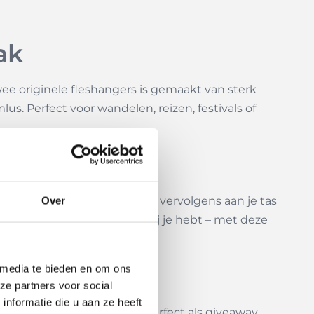
aak
 originele fleshangers is gemaakt van sterk
us. Perfect voor wandelen, reizen, festivals of
luminium karabijnhaak klik je vervolgens aan je tas
Over
f gewoon graag een reserve bij je hebt – met deze
 media te bieden en om ons
ze partners voor social
nformatie die u aan ze heeft
dig voor jezelf, maar ook perfect als giveaway,