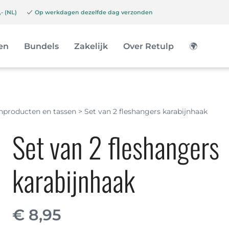
- (NL)
Op werkdagen dezelfde dag verzonden
en
Bundels
Zakelijk
Over Retulp
🌍
chproducten en tassen
>
Set van 2 fleshangers karabijnhaak
Set van 2 fleshangers
karabijnhaak
€
8,95