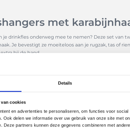
leshangers met karabijnh
je drinkfles onderweg mee te nemen? Deze set van twee
k. Je bevestigt ze moeiteloos aan je rugzak, tas of rieml
extra bij de hand.
andig per set
ng die je eenvoudig om de hals van een fles schuift. De a
Details
dagelijks gebruik. Of je nu met z’n tweeën op pad bent o
 van cookies
raktisch
ent en advertenties te personaliseren, om functies voor social
. Ook delen we informatie over uw gebruik van onze site met on
e. Deze partners kunnen deze gegevens combineren met andere i
hikt is voor bedrukking. Daarmee zijn ze niet alleen han