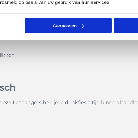
erzameld op basis van uw gebruik van hun services.
e kleuren en voeg een persoonlijk tintje toe aan dit slim
ngers wilt:
Aanpassen
and
likken
isch
deze fleshangers heb je je drinkfles altijd binnen handbe