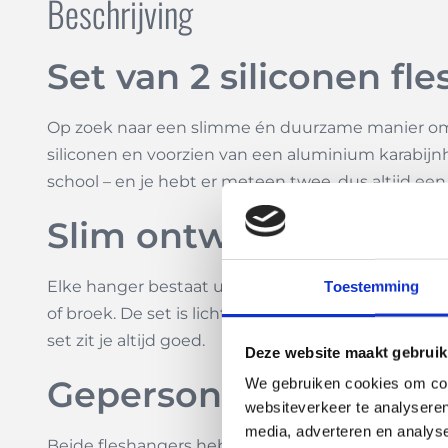
Beschrijving
Set van 2 siliconen f
Op zoek naar een slimme én duurzame manier om 
siliconen en voorzien van een aluminium karabijnhaa
school – en je hebt er meteen twee, dus altijd een 
Slim ontwerp, extra h
Elke hanger bestaat uit een flexibele siliconen ri
Toestemming
of broek. De set is licht, compact en ideaal voor 
set zit je altijd goed.
Deze website maakt gebruik
Gepersonaliseerd en p
We gebruiken cookies om cont
websiteverkeer te analyseren
media, adverteren en analys
Beide fleshangers hebben een vlakke zijde die gesc