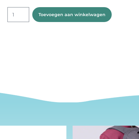
Set
Toevoegen aan winkelwagen
van
2
fleshangers
karabijnhaak
aantal