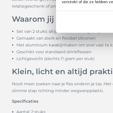
verstrekt of die ze hebben v
relatiegeschenk of promotieartikel. Kies uit divers
Waarom jij deze set flesha
Set van 2 stuks: altijd een extra hanger bij de h
Gemaakt van sterk en flexibel siliconen
Met aluminium karabijnhaken om snel vast te k
Geschikt voor standaard drinkflessen
Lichtgewicht (slechts 11 gram per stuk)
Klein, licht en altijd prakt
Nooit meer zoeken naar je fles onderin je tas. Met 
slimme stap richting minder wegwerpplastic.
Specificaties
Aantal: 2 stuks