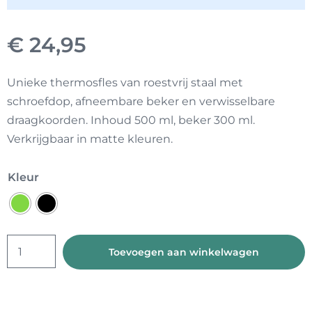
€
24,95
Unieke thermosfles van roestvrij staal met
schroefdop, afneembare beker en verwisselbare
draagkoorden. Inhoud 500 ml, beker 300 ml.
Verkrijgbaar in matte kleuren.
Kleur
RVS
Toevoegen aan winkelwagen
thermosfles
draagkoord
aantal