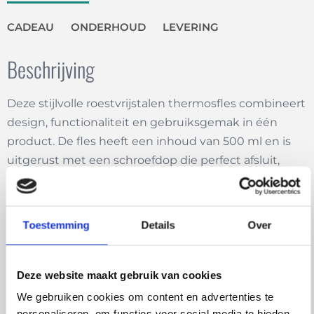
CADEAU
ONDERHOUD
LEVERING
Beschrijving
Deze stijlvolle roestvrijstalen thermosfles combineert
design, functionaliteit en gebruiksgemak in één
product. De fles heeft een inhoud van 500 ml en is
uitgerust met een schroefdop die perfect afsluit,
zodat je drankje veilig wordt bewaard zonder te
lekken.
Toestemming
Details
Over
In de dop bevindt zich een handig compartiment
met twee verwisselbare draagopties: een elegante
armband en een praktisch koord met karabijnhaak,
Deze website maakt gebruik van cookies
zodat je de fles gemakkelijk kunt meenemen tijdens
We gebruiken cookies om content en advertenties te
werk, sport of reizen.
personaliseren, om functies voor social media te bieden