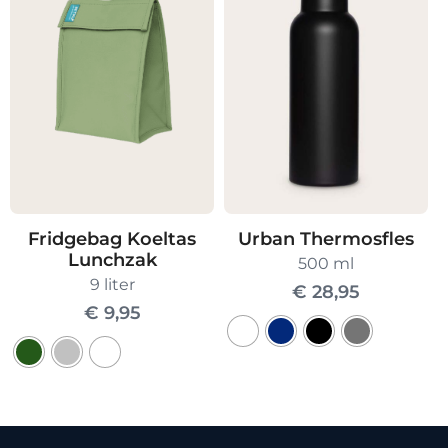
meerdere
variaties.
Deze
optie
kan
gekozen
worden
op
de
Fridgebag Koeltas
Urban Thermosfles
productpagin
Lunchzak
500 ml
9 liter
€
28,95
€
9,95
Dit
Dit
product
product
heeft
heeft