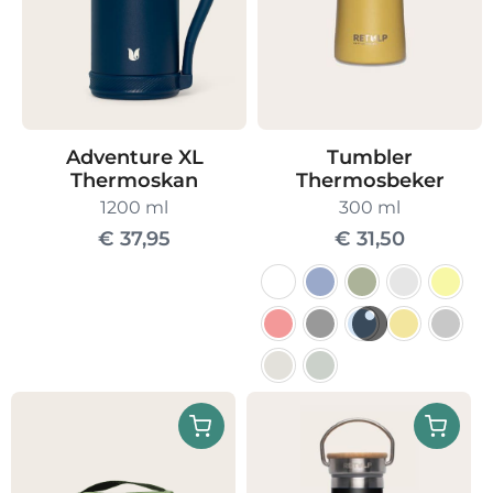
Adventure XL
Tumbler
Thermoskan
Thermosbeker
1200 ml
300 ml
€
37,95
€
31,50
Dit
product
heeft