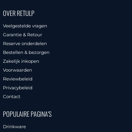
meerdere
meerdere
variaties.
OVER RETULP
variaties.
Deze
Deze
optie
Veelgestelde vragen
optie
kan
Garantie & Retour
kan
gekozen
Reserve onderdelen
gekozen
worden
Bestellen & bezorgen
worden
op
Zakelijk inkopen
op
de
Voorwaarden
de
productpagina
productpagina
Reviewbeleid
Privacybeleid
Contact
POPULAIRE PAGINA'S
Drinkware