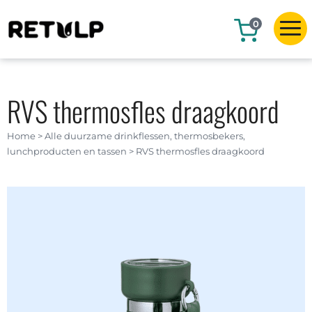
0
RVS thermosfles draagkoord
Home
>
Alle duurzame drinkflessen, thermosbekers,
lunchproducten en tassen
>
RVS thermosfles draagkoord