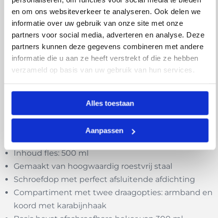
en om ons websiteverkeer te analyseren. Ook delen we
Aan de onderzijde bevindt zich een afschroefbare
informatie over uw gebruik van onze site met onze
beker met een inhoud van 300 ml, gemaakt van
partners voor social media, adverteren en analyse. Deze
duurzaam PP-materiaal in een bijpassende kleur. De
partners kunnen deze gegevens combineren met andere
thermosfles is verkrijgbaar in verschillende matte
informatie die u aan ze heeft verstrekt of die ze hebben
kleuren en wordt geleverd in een individuele kraft-
verzameld op basis van uw gebruik van hun services.
designdoos.
Een unieke en veelzijdige drinkfles die stijl en
Alles toestaan
duurzaamheid moeiteloos combineert.
Aanpassen
Kenmerken:
Inhoud fles: 500 ml
Gemaakt van hoogwaardig roestvrij staal
Schroefdop met perfect afsluitende afdichting
Compartiment met twee draagopties: armband en
koord met karabijnhaak