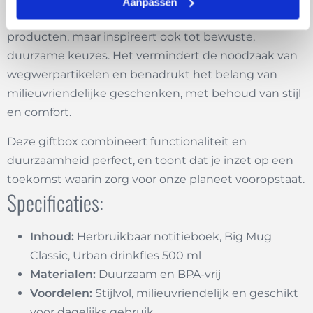
Aanpassen
Dit luxe cadeau pakket biedt niet alleen praktische
producten, maar inspireert ook tot bewuste,
duurzame keuzes. Het vermindert de noodzaak van
wegwerpartikelen en benadrukt het belang van
milieuvriendelijke geschenken, met behoud van stijl
en comfort.
Deze giftbox combineert functionaliteit en
duurzaamheid perfect, en toont dat je inzet op een
toekomst waarin zorg voor onze planeet vooropstaat.
Specificaties:
Inhoud:
Herbruikbaar notitieboek, Big Mug
Classic, Urban drinkfles 500 ml
Materialen:
Duurzaam en BPA-vrij
Voordelen:
Stijlvol, milieuvriendelijk en geschikt
voor dagelijks gebruik