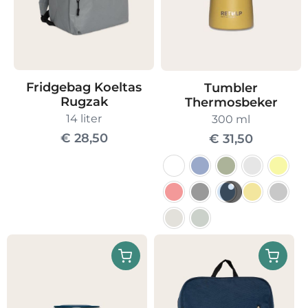
Fridgebag Koeltas
Tumbler
Rugzak
Thermosbeker
14 liter
300 ml
€
28,50
€
31,50
Dit
product
heeft
meerdere