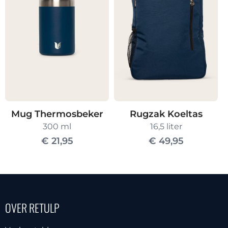
variaties.
Deze
optie
kan
gekozen
worden
op
de
Mug Thermosbeker
Rugzak Koeltas
productpagin
300 ml
16,5 liter
€
21,95
€
49,95
OVER RETULP