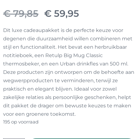
Oorspronkelijke
Huidige
€
79,85
€
59,95
prijs
prijs
Dit luxe cadeaupakket is de perfecte keuze voor
degenen die duurzaamheid willen combineren met
was:
is:
stijl en functionaliteit. Het bevat een herbruikbaar
notitieboek, een Retulp Big Mug Classic
€ 79,85.
€ 59,95.
thermosbeker, en een Urban drinkfles van 500 ml.
Deze producten zijn ontworpen om de behoefte aan
wegwerpproducten te verminderen, terwijl ze
praktisch en elegant blijven. Ideaal voor zowel
zakelijke relaties als persoonlijke geschenken, helpt
dit pakket de drager om bewuste keuzes te maken
voor een groenere toekomst.
195 op voorraad