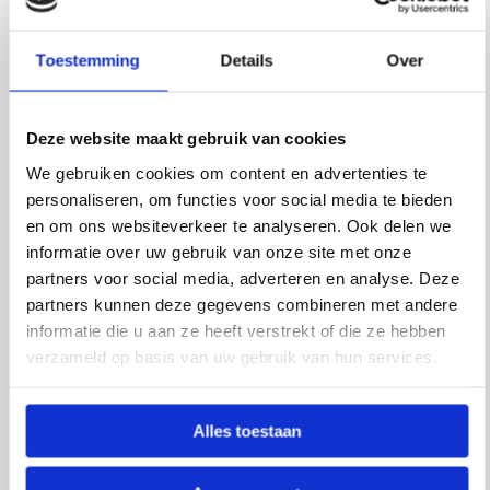
herhaald gebruik.
Big Mug Classic (350 ml)
Toestemming
Details
Over
De Retulp Big Mug Classic is een duurzame,
veelzijdige RVS lunchbox en thermosbeker in één.
Deze dubbelwandige thermos houdt jouw koffie,
Deze website maakt gebruik van cookies
thee of zelfs lunch tot 6 uur warm en koude
We gebruiken cookies om content en advertenties te
dranken tot 8 uur koud. Gemaakt van BPA-vrij
personaliseren, om functies voor social media te bieden
roestvrij staal, is hij perfect voor koffie, thee,
en om ons websiteverkeer te analyseren. Ook delen we
yoghurt, muesli, en soep.
informatie over uw gebruik van onze site met onze
partners voor social media, adverteren en analyse. Deze
Urban Drinkfles (500 ml)
partners kunnen deze gegevens combineren met andere
Een lekvrije, BPA-vrije drinkfles die gemakkelijk
informatie die u aan ze heeft verstrekt of die ze hebben
overal mee naartoe gaat. Een duurzame keuze
verzameld op basis van uw gebruik van hun services.
voor dagelijks gebruik.
Waarom kiezen voor dit luxe cadeau
Alles toestaan
pakket?