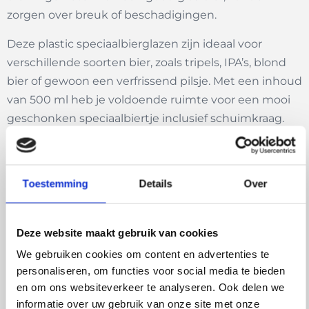
zorgen over breuk of beschadigingen.
Deze plastic speciaalbierglazen zijn ideaal voor
verschillende soorten bier, zoals tripels, IPA’s, blond
bier of gewoon een verfrissend pilsje. Met een inhoud
van 500 ml heb je voldoende ruimte voor een mooi
geschonken speciaalbiertje inclusief schuimkraag.
Het Tritan-materiaal is volledig BPA-vrij, veilig voor
voedselcontact én kan zelfs in de vriezer voor extra
koude drankjes.
Toestemming
Details
Over
Of je nu een barbecue organiseert, gaat kamperen,
op een festivalterrein staat of gewoon thuis
Deze website maakt gebruik van cookies
ontspant: deze kunststof bierglazen combineren
We gebruiken cookies om content en advertenties te
duurzaamheid met stijl. Ze zijn licht van gewicht,
personaliseren, om functies voor social media te bieden
stapelbaar, makkelijk schoon te maken in de
en om ons websiteverkeer te analyseren. Ook delen we
vaatwasser en bestand tegen dagelijks gebruik.
informatie over uw gebruik van onze site met onze