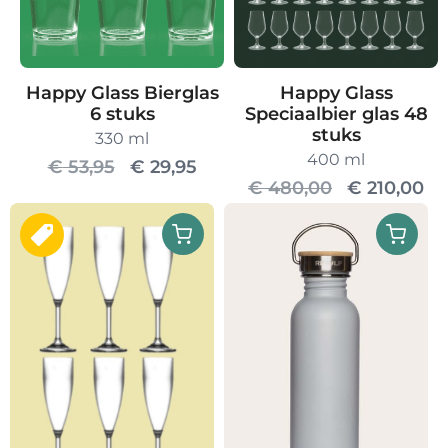
Happy Glass
Happy Glass Bierglas
Speciaalbier glas 48
6 stuks
stuks
330 ml
400 ml
Oorspronkelijke
Huidige
€
53,95
€
29,95
Oorspronke
Hu
€
480,00
€
210,00
prijs
prijs
prijs
pri
was:
is:
was:
is:
€ 53,95.
€ 29,95.
€ 480,00.
€ 