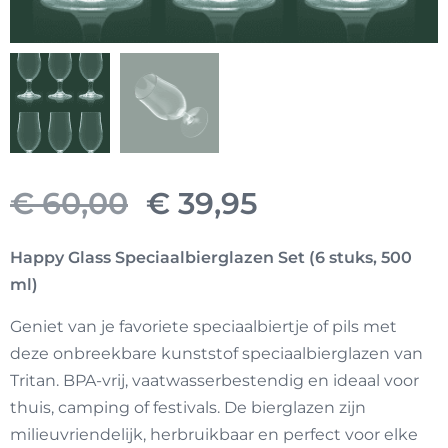
Oorspronkelijke
Huidige
€
60,00
€
39,95
prijs
prijs
Happy Glass Speciaalbierglazen Set (6 stuks, 500
ml)
was:
is:
Geniet van je favoriete speciaalbiertje of pils met
€ 60,00.
€ 39,95.
deze onbreekbare kunststof speciaalbierglazen van
Tritan. BPA-vrij, vaatwasserbestendig en ideaal voor
thuis, camping of festivals. De bierglazen zijn
milieuvriendelijk, herbruikbaar en perfect voor elke