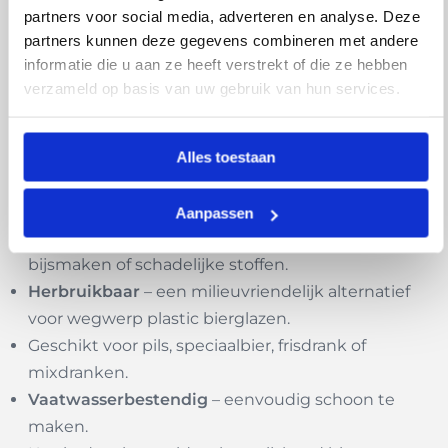
partners voor social media, adverteren en analyse. Deze
Voordelen van de Happy
partners kunnen deze gegevens combineren met andere
informatie die u aan ze heeft verstrekt of die ze hebben
Glass Tritan
verzameld op basis van uw gebruik van hun services.
speciaalbierglazen:
Alles toestaan
Gemaakt van sterk
Copolyester Tritan
– vrijwel
onbreekbaar en duurzaam.
Aanpassen
Volledig
BPA-vrij en voedselveilig
– geen nare
bijsmaken of schadelijke stoffen.
Herbruikbaar
– een milieuvriendelijk alternatief
voor wegwerp plastic bierglazen.
Geschikt voor pils, speciaalbier, frisdrank of
mixdranken.
Vaatwasserbestendig
– eenvoudig schoon te
maken.