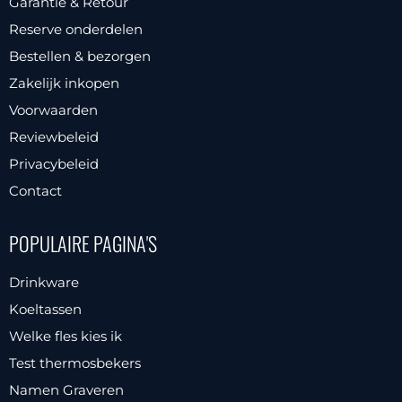
Garantie & Retour
kan
Reserve onderdelen
gekozen
Bestellen & bezorgen
worden
Zakelijk inkopen
op
Voorwaarden
de
productpagina
Reviewbeleid
Privacybeleid
Contact
POPULAIRE PAGINA'S
Drinkware
Koeltassen
Welke fles kies ik
Test thermosbekers
Namen Graveren