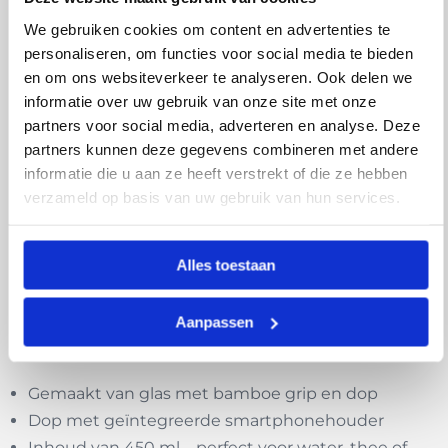
tijdens het werken, sporten of ontspannen kijken.
We gebruiken cookies om content en advertenties te
Duurzaam en herbruikbaar
personaliseren, om functies voor social media te bieden
en om ons websiteverkeer te analyseren. Ook delen we
informatie over uw gebruik van onze site met onze
Deze fles is een bewuste keuze voor wie plastic
partners voor social media, adverteren en analyse. Deze
flessen wil vermijden. Glas is smaak- en geurvrij,
partners kunnen deze gegevens combineren met andere
eenvoudig schoon te maken en langdurig
informatie die u aan ze heeft verstrekt of die ze hebben
herbruikbaar. De bamboe accenten zijn gemaakt van
verzameld op basis van uw gebruik van hun services.
een natuurlijk, snelgroeiend materiaal dat past
binnen een milieubewuste levensstijl. En met een
Alles toestaan
inhoud van 450 ml heb je altijd genoeg bij je, zonder
te zwaar te tillen.
Aanpassen
Waarom jij deze fles wilt:
Gemaakt van glas met bamboe grip en dop
Dop met geïntegreerde smartphonehouder
Inhoud van 450 ml – perfect voor water, thee of