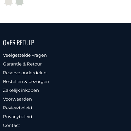
Dit
product
Dit
heeft
product
meerdere
heeft
variaties.
meerdere
Deze
OVER RETULP
variaties.
optie
Deze
Veelgestelde vragen
kan
optie
Garantie & Retour
gekozen
kan
worden
Reserve onderdelen
gekozen
op
Bestellen & bezorgen
worden
de
Zakelijk inkopen
op
productpagina
Voorwaarden
de
productpagina
Reviewbeleid
Privacybeleid
Contact