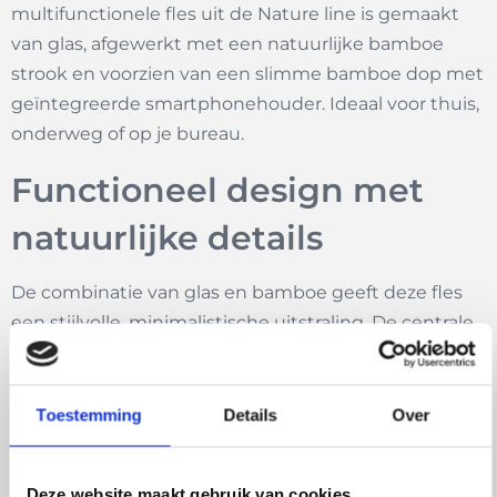
multifunctionele fles uit de Nature line is gemaakt
van glas, afgewerkt met een natuurlijke bamboe
strook en voorzien van een slimme bamboe dop met
geïntegreerde smartphonehouder. Ideaal voor thuis,
onderweg of op je bureau.
Functioneel design met
natuurlijke details
De combinatie van glas en bamboe geeft deze fles
een stijlvolle, minimalistische uitstraling. De centrale
bamboestrook zorgt niet alleen voor grip, maar
maakt de fles ook prettig om vast te houden – zelfs
met koude of warme dranken. De bamboe
Toestemming
Details
Over
schroefdop sluit de fles stevig af en kan worden
omgetoverd tot smartphonehouder. Handig voor
Deze website maakt gebruik van cookies