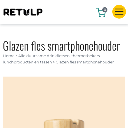
0
Glazen fles smartphonehouder
Home
>
Alle duurzame drinkflessen, thermosbekers,
lunchproducten en tassen
>
Glazen fles smartphonehouder