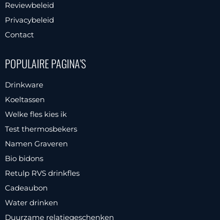
productpagina
Reviewbeleid
Privacybeleid
Contact
POPULAIRE PAGINA'S
Drinkware
Koeltassen
Welke fles kies ik
Test thermosbekers
Namen Graveren
Bio bidons
Retulp RVS drinkfles
Cadeaubon
Water drinken
Duurzame relatiegeschenken