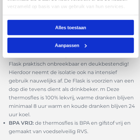
oceaan terecht komt.
verzameld op basis van uw gebruik van hun services.
STIJLVOL:
de dubbelwandige thermosbeker heeft
een robuust design en wordt geleverd in een
Alles toestaan
bijpassend doosje. Ook is de thermosfles voorzien
van een zeer slijtvaste en stijlvolle donkerblauwe
Aanpassen
poedercoating.
PRAKTISCH:
Door de speciale constructie is de
Flask praktisch onbreekbaar en deukbestendig!
Hierdoor neemt de isolatie ook na intensief
gebruik nauwelijks af. De Flask is voorzien van een
dop die tevens dient als drinkbeker. m Deze
thermosfles is 100% lekvrij, warme dranken blijven
minimaal 8 uur warm en koude dranken blijven 24
uur koel.
BPA VRIJ:
de thermosfles is BPA en gifstof vrij en
gemaakt van voedselveilig RVS.