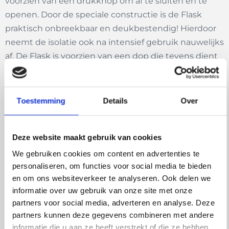
voorzien van een drukknop om af te sluiten en te
openen. Door de speciale constructie is de Flask
praktisch onbreekbaar en deukbestendig! Hierdoor
neemt de isolatie ook na intensief gebruik nauwelijks
af. De Flask is voorzien van een dop die tevens dient
als drinkbeker. Deze thermosfles is 100% lekvrij,
warme dranken blijven minimaal 8 uur warm en
koude dranken blijven 24 uur koel.
Toestemming
Details
Over
Voordelen van de Flask:
Deze website maakt gebruik van cookies
DUURZAAM:
door voor een herbruikbare drinkfles
We gebruiken cookies om content en advertenties te
te kiezen, help je mee aan het tegengaan van
personaliseren, om functies voor social media te bieden
wegwerpplastic. Bovendien wordt er bij elke
en om ons websiteverkeer te analyseren. Ook delen we
verkoop van een Retulp Ocean Editie drinkfles
informatie over uw gebruik van onze site met onze
bijgedragen aan het plaatsen van Trash Barriers
partners voor social media, adverteren en analyse. Deze
met Club Kakatua. Hierdoor wordt het plastic in de
partners kunnen deze gegevens combineren met andere
rivieren tegengehouden zodat het niet in de
informatie die u aan ze heeft verstrekt of die ze hebben