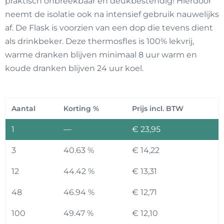
praktisch onbreekbaar en deukbestendig! Hierdoor
neemt de isolatie ook na intensief gebruik nauwelijks
af. De Flask is voorzien van een dop die tevens dient
als drinkbeker. Deze thermosfles is 100% lekvrij,
warme dranken blijven minimaal 8 uur warm en
koude dranken blijven 24 uur koel.
Aantal
Korting %
Prijs incl. BTW
1
—
€
23,95
3
40.63 %
€
14,22
12
44.42 %
€
13,31
48
46.94 %
€
12,71
100
49.47 %
€
12,10