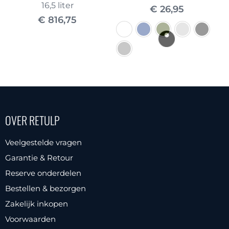
16,5 liter
€
26,95
€
816,75
Dit
product
heeft
meerdere
OVER RETULP
variaties.
Deze
Veelgestelde vragen
optie
Garantie & Retour
kan
Reserve onderdelen
gekozen
Bestellen & bezorgen
worden
Zakelijk inkopen
op
Voorwaarden
de