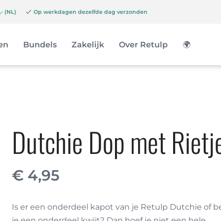
- (NL)
Op werkdagen dezelfde dag verzonden
en
Bundels
Zakelijk
Over Retulp
🌍
Dutchie Dop met Rietj
€
4,95
Is er een onderdeel kapot van je Retulp Dutchie of b
je een onderdeel kwijt? Dan hoef je niet een hele