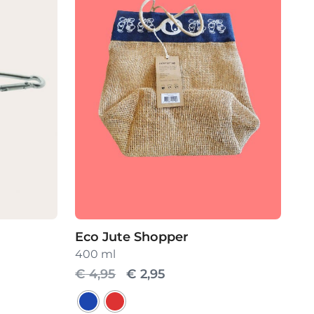
Eco Jute Shopper
e
400 ml
Oorspronkelijke
Huidige
€
4,95
€
2,95
prijs
prijs