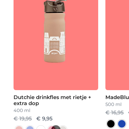
Dutchie drinkfles met rietje +
MadeBlue
extra dop
500 ml
400 ml
€
16,95
Oorspronkelijke
Huidige
€
19,95
€
9,95
prijs
prijs