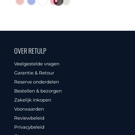
Dit
was:
is:
Dit
product
€ 19,95.
€ 9,95.
product
heeft
heeft
meerdere
meerdere
variaties.
variaties.
Deze
OVER RETULP
Deze
optie
optie
kan
Veelgestelde vragen
kan
gekozen
Garantie & Retour
gekozen
worden
Reserve onderdelen
worden
op
Bestellen & bezorgen
op
de
Zakelijk inkopen
de
productpa
Voorwaarden
productpagina
Reviewbeleid
Privacybeleid