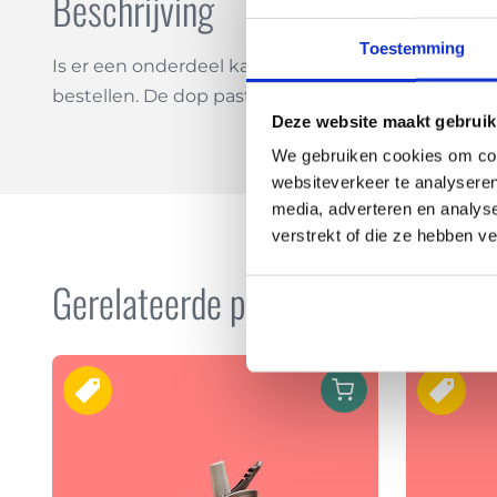
Beschrijving
Toestemming
Is er een onderdeel kapot van je Retulp Dutchie of
bestellen. De dop past op de Dutchie 400 ml & 5
Deze website maakt gebruik
We gebruiken cookies om cont
websiteverkeer te analyseren
media, adverteren en analys
verstrekt of die ze hebben v
Gerelateerde producten