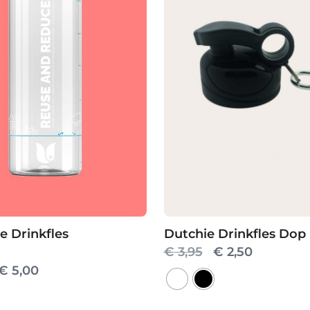
Dutchie Drinkfles Dop
 Drinkfles
Oorspronkelijk
Huidige
€
3,95
€
2,50
Oorspronkelijke
Huidige
€
5,00
prijs
prijs
prijs
prijs
was:
is:
Dit