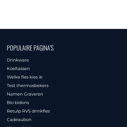
was:
is:
€ 3,95.
€ 2,50.
product
€ 16,95.
€ 5,00.
heeft
meerdere
variaties.
Deze
optie
POPULAIRE PAGINA'S
kan
gekozen
Drinkware
worden
Koeltassen
op
Welke fles kies ik
de
Test thermosbekers
productpagina
Namen Graveren
gina
Bio bidons
Retulp RVS drinkfles
Cadeaubon