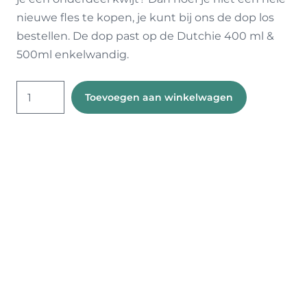
nieuwe fles te kopen, je kunt bij ons de dop los
bestellen. De dop past op de Dutchie 400 ml &
500ml enkelwandig.
Dutchie
Toevoegen aan winkelwagen
Dop
met
Rietje
aantal