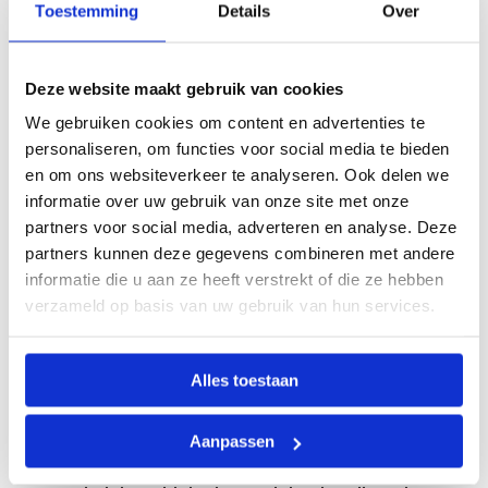
Toestemming
Details
Over
Het mooie aan duurzame waterflessen is dat je
kunt kiezen uit verschillende tuittypes zonder
compromissen te maken op kwaliteit of design.
Deze website maakt gebruik van cookies
Of je nu houdt van de eenvoud van een
We gebruiken cookies om content en advertenties te
schroeftuit of de functionaliteit van een
personaliseren, om functies voor social media te bieden
sporttuit, er zijn stijlvolle opties die jaren
en om ons websiteverkeer te analyseren. Ook delen we
meegaan.
informatie over uw gebruik van onze site met onze
partners voor social media, adverteren en analyse. Deze
Bij ons vind je
waterflessen met verschillende
partners kunnen deze gegevens combineren met andere
soorten tuiten
die allemaal BPA-vrij zijn en
informatie die u aan ze heeft verstrekt of die ze hebben
volledig recyclebaar. We helpen je graag de
verzameld op basis van uw gebruik van hun services.
perfecte fles te vinden voor jouw situatie. Heeft
u vragen over welke tuit het beste aansluit bij
uw gebruikssituatie?
Vraag vrijblijvend een
Alles toestaan
prijslijst aan
voor een zakelijk overzicht van
ons assortiment.
Aanpassen
Door te kiezen voor een duurzame waterfles