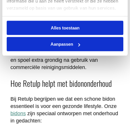
informatie die u aan ze heeft verstrekt of die ze hebben
residuen achter te laten. Vermijd bleekmiddel,
verzameld op basis van uw gebruik van hun services.
sterke zuren of industriële reinigingsmiddelen
die het materiaal kunnen beschadigen.
Alles toestaan
Voor roestvrijstalen bidons kun je speciale
roestvrijstaal-reinigingsmiddelen gebruiken,
Aanpassen
maar zorg ervoor dat deze geschikt zijn voor
contact met voedsel. Controleer altijd het etiket
en spoel extra grondig na gebruik van
commerciële reinigingsmiddelen.
Hoe Retulp helpt met bidononderhoud
Bij Retulp begrijpen we dat een schone bidon
essentieel is voor een gezonde lifestyle. Onze
bidons
zijn speciaal ontworpen met onderhoud
in gedachten: