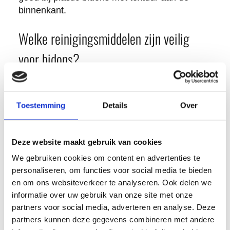
binnenkant.
Welke reinigingsmiddelen zijn veilig
voor bidons?
Milde afwasmiddelen zijn de veiligste en meest
effectieve optie voor dagelijks gebruik. Kies
Toestemming
Details
Over
voor middelen zonder sterke parfums of
agressieve chemicaliën die kunnen
achterblijven en de smaak van je drank
Deze website maakt gebruik van cookies
beïnvloeden. Baby-afwasmiddelen zijn vaak
We gebruiken cookies om content en advertenties te
een goede keuze omdat ze extra mild zijn.
personaliseren, om functies voor social media te bieden
en om ons websiteverkeer te analyseren. Ook delen we
Natuurlijke alternatieven zoals baking soda,
informatie over uw gebruik van onze site met onze
witte azijn en citroensap zijn veilig en effectief.
partners voor social media, adverteren en analyse. Deze
Deze middelen hebben antimicrobiële
partners kunnen deze gegevens combineren met andere
eigenschappen zonder schadelijke chemische