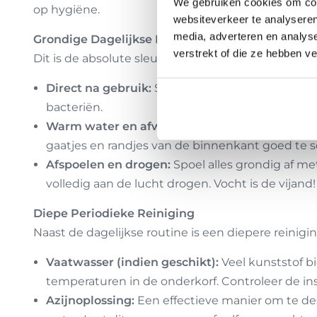
We gebruiken cookies om cont
op hygiëne.
websiteverkeer te analyseren
media, adverteren en analys
Grondige Dagelijkse Reiniging
verstrekt of die ze hebben v
Dit is de absolute sleutel tot een lange en frisse b
Direct na gebruik:
Spoel je bidon direct na ge
bacteriën.
Warm water en afwasmiddel:
Was de bidon en 
gaatjes en randjes van de binnenkant goed te sch
Afspoelen en drogen:
Spoel alles grondig af me
volledig aan de lucht drogen. Vocht is de vijand!
Diepe Periodieke Reiniging
Naast de dagelijkse routine is een diepere reinigi
Vaatwasser (indien geschikt):
Veel kunststof b
temperaturen in de onderkorf. Controleer de in
Azijnoplossing:
Een effectieve manier om te de