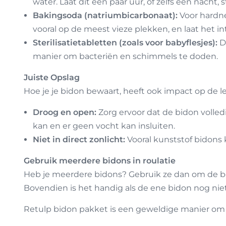
water. Laat dit een paar uur, of zelfs een nacht
Bakingsoda (natriumbicarbonaat):
Voor hardne
vooral op de meest vieze plekken, en laat het i
Sterilisatietabletten (zoals voor babyflesjes):
De
manier om bacteriën en schimmels te doden.
Juiste Opslag
Hoe je je bidon bewaart, heeft ook impact op de 
Droog en open:
Zorg ervoor dat de bidon volledi
kan en er geen vocht kan insluiten.
Niet in direct zonlicht:
Vooral kunststof bidons 
Gebruik meerdere bidons in roulatie
Heb je meerdere bidons? Gebruik ze dan om de beur
Bovendien is het handig als de ene bidon nog niet 
Retulp bidon pakket
is een geweldige manier om 