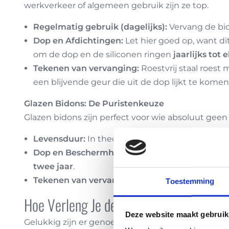
werkverkeer of algemeen gebruik zijn ze top.
Regelmatig gebruik (dagelijks):
Vervang de bid
Dop en Afdichtingen:
Let hier goed op, want dit
om de dop en de siliconen ringen
jaarlijks tot 
Tekenen van vervanging:
Roestvrij staal roest 
een blijvende geur die uit de dop lijkt te komen
Glazen Bidons: De Puristenkeuze
Glazen bidons zijn perfect voor wie absoluut geen
Levensduur:
In theorie kan het glas zelf
jarenl
Dop en Beschermhoes:
Net als bij RVS bidons, 
twee jaar
.
Tekenen van vervanging:
Uiteraard bij breuk van
Toestemming
Hoe Verleng Je de Levensduur van Je B
Deze website maakt gebruik
Gelukkig zijn er genoeg manieren om je bidon zo 