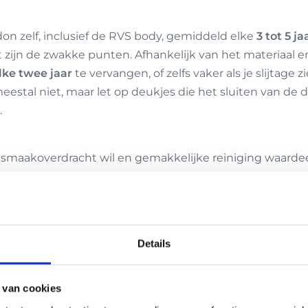
on zelf, inclusief de RVS body, gemiddeld elke
3 tot 5 ja
 zijn de zwakke punten. Afhankelijk van het materiaal en
elke twee jaar
te vervangen, of zelfs vaker als je slijtage 
meestal niet, maar let op deukjes die het sluiten van de d
.
 smaakoverdracht wil en gemakkelijke reiniging waardeer
ang
meegaan, tenzij het breekt.
zijn de dop en eventuele siliconen ringen de eerste die
 het glas. Ook hier geldt, let op slijtage aan de dop.
Details
idon?
 van cookies
lang mogelijk in topconditie te houden en het moment v