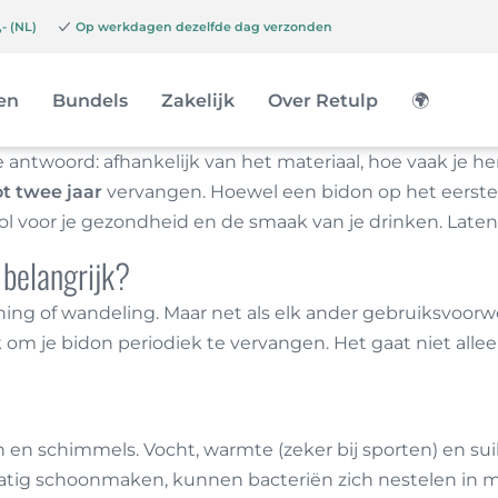
- (NL)
Op werkdagen dezelfde dag verzonden
en
Bundels
Zakelijk
Over Retulp
🌍
 antwoord: afhankelijk van het materiaal, hoe vaak je
t twee jaar
vervangen. Hoewel een bidon op het eerste g
rol voor je gezondheid en de smaak van je drinken. Laten
 belangrijk?
raining of wandeling. Maar net als elk ander gebruiksvoo
om je bidon periodiek te vervangen. Het gaat niet allee
n en schimmels. Vocht, warmte (zeker bij sporten) en s
atig schoonmaken, kunnen bacteriën zich nestelen in min