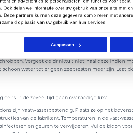
ent en advertenties te personaliseren, om functies voor social
. Ook delen we informatie over uw gebruik van onze site met on
e. Deze partners kunnen deze gegevens combineren met andere i
erzameld op basis van uw gebruik van hun services.
idon.
bruik uit met koud water. Restjes sportdrank of sap dr
Aanpassen
dop dagelijks met warm water en een beetje afwasmidde
robben. Vergeet de drinktuit niet; haal deze indien moge
t schoon water tot er geen zeepresten meer zijn. Laat d
ng eens in de zoveel tijd geen overbodige luxe.
idons zijn vaatwasserbestendig. Plaats ze op het bove
structies van de fabrikant. Temperaturen in de vaatwas
sinfecteren en geuren te verwijderen. Vul de bidon voo