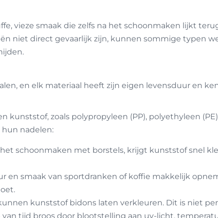
ffe, vieze smaak die zelfs na het schoonmaken lijkt teru
 niet direct gevaarlijk zijn, kunnen sommige typen wel
mijden.
en, en elk materiaal heeft zijn eigen levensduur en ken
kunststof, zoals polypropyleen (PP), polyethyleen (PE), 
k hun nadelen:
s het schoonmaken met borstels, krijgt kunststof snel kle
r en smaak van sportdranken of koffie makkelijk opneme
doet.
nnen kunststof bidons laten verkleuren. Dit is niet per s
 van tijd broos door blootstelling aan uv-licht, temper