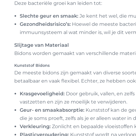
Deze bacteriële groei kan leiden tot:
Slechte geur en smaak:
Je kent het wel, die mu
Gezondheidsrisico’s:
Hoewel de meeste bacteriën
immuunsysteem al wat minder is, wil je dit ver
Slijtage van Materiaal
Bidons worden gemaakt van verschillende material
Kunststof Bidons
De meeste bidons zijn gemaakt van diverse soorten 
betaalbaar en vaak flexibel. Echter, ze hebben oo
Krasgevoeligheid:
Door gebruik, vallen, en zelf
vastzetten en zijn ze moeilijk te verwijderen.
Geur- en smaakabsorptie:
Kunststof kan de geu
die je soms proeft, zelfs als je er alleen water in 
Verkleuring:
Zonlicht en bepaalde vloeistoffen ku
Plasticveroudering:
Kunststof wordt na verloop