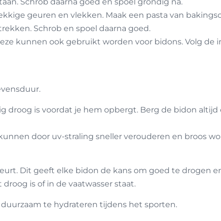
, staan. Schrob daarna goed en spoel grondig na.
kkige geuren en vlekken. Maak een pasta van bakingsod
ntrekken. Schrob en spoel daarna goed.
ze kunnen ook gebruikt worden voor bidons. Volg de ins
levensduur.
g droog is voordat je hem opbergt. Berg de bidon altijd o
kunnen door uv-straling sneller verouderen en broos wo
t. Dit geeft elke bidon de kans om goed te drogen en ve
droog is of in de vaatwasser staat.
duurzaam te hydrateren tijdens het sporten.