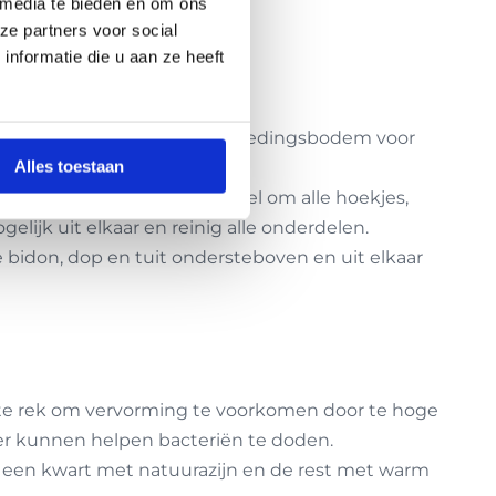
 media te bieden en om ons
ze partners voor social
nformatie die u aan ze heeft
ogen snel op en vormen een voedingsbodem voor
Alles toestaan
l. Gebruik een bidonborstel om alle hoekjes,
lijk uit elkaar en reinig alle onderdelen.
e bidon, dop en tuit ondersteboven en uit elkaar
nste rek om vervorming te voorkomen door te hoge
ser kunnen helpen bacteriën te doden.
r een kwart met natuurazijn en de rest met warm