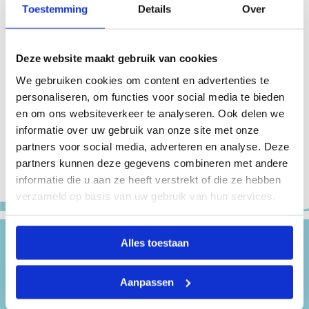
Toestemming
Details
Over
collectie zien, inclusief fietstassen, rugtassen,
laptoptassen, weekendtassen, shoppers en andere
accessoires.
Deze website maakt gebruik van cookies
We gebruiken cookies om content en advertenties te
Wat deze producten verbindt, is niet alleen het
personaliseren, om functies voor social media te bieden
materiaal. Het zijn de verhalen van de
en om ons websiteverkeer te analyseren. Ook delen we
brandweerslangen, de vakvrouwen die ze maken en
informatie over uw gebruik van onze site met onze
de gebruikers die er straks dagelijks mee onderweg
partners voor social media, adverteren en analyse. Deze
zijn.
partners kunnen deze gegevens combineren met andere
informatie die u aan ze heeft verstrekt of die ze hebben
verzameld op basis van uw gebruik van hun services.
Alles toestaan
Verder lezen
Aanpassen