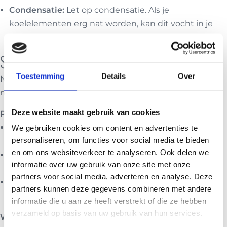
Condensatie:
Let op condensatie. Als je
koelelementen erg nat worden, kan dit vocht in je
koeltasje creëren, wat niet ideaal is voor je lunch.
Slimme Keuzes voor Lunch Inhoud
Toestemming
Details
Over
Niet alles is even geslaagd om in een koeltasje mee te
nemen voor lange periodes.
Deze website maakt gebruik van cookies
Producten die beter Bewaren
Fruit:
Hard fruit zoals appels, peren en hele
We gebruiken cookies om content en advertenties te
personaliseren, om functies voor social media te bieden
sinaasappels (niet geschild) houden zich goed.
en om ons websiteverkeer te analyseren. Ook delen we
Gedroogde snacks:
Noten, crackers (apart verpakt),
informatie over uw gebruik van onze site met onze
gedroogd fruit.
partners voor social media, adverteren en analyse. Deze
Hardgekookte eieren:
Deze zijn relatief stabiel
partners kunnen deze gegevens combineren met andere
wanneer ze goed gekoeld zijn.
informatie die u aan ze heeft verstrekt of die ze hebben
verzameld op basis van uw gebruik van hun services.
Wat Kan Beter Vermeden Worden?