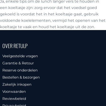
Ja, enkele tips om de lunch langer vers te houden in
een koeltasje zijn: zorg ervoor dat het voedsel goed
gekoeld is voordat het in het koeltasje gaat, gebruik
voldoende koelelementen, vermijd het openen van het
koeltasje te vaak en houd het koeltasje uit de zon.
OVER RETULP
Veelgestelde vragen
Garantie & Retour
Reserve onderdelen
Bestellen & bezorgen
Zakelijk inkopen
Voorwaarden
Reviewbeleid
Privacybeleid