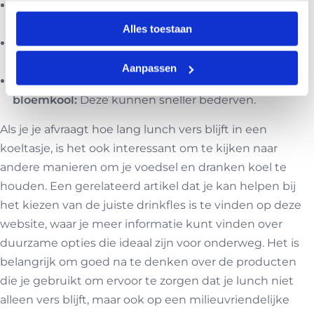
Zachte kazen:
Deze kunnen snel van smaak
veranderen.
Alles toestaan
Rauwe vis:
Zeer gevoelig en risicovol, tenzij je zeker
bent van de koeling.
Aanpassen
Verse ongekookte groenten zoals spruitjes of
bloemkool:
Deze kunnen sneller bederven.
Als je je afvraagt hoe lang lunch vers blijft in een
koeltasje, is het ook interessant om te kijken naar
andere manieren om je voedsel en dranken koel te
houden. Een gerelateerd artikel dat je kan helpen bij
het kiezen van de juiste drinkfles is te vinden op deze
website
, waar je meer informatie kunt vinden over
duurzame opties die ideaal zijn voor onderweg. Het is
belangrijk om goed na te denken over de producten
die je gebruikt om ervoor te zorgen dat je lunch niet
alleen vers blijft, maar ook op een milieuvriendelijke