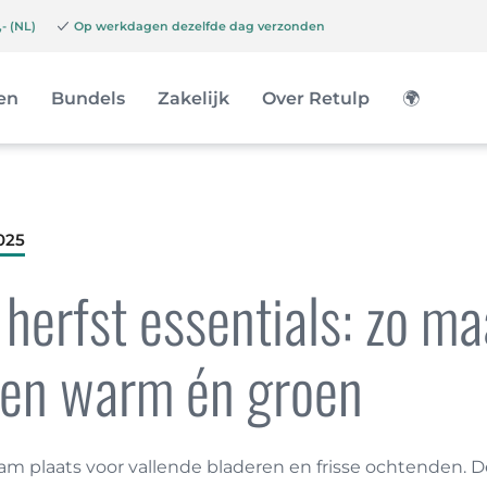
- (NL)
Op werkdagen dezelfde dag verzonden
en
Bundels
Zakelijk
Over Retulp
🌍
025
erfst essentials: zo ma
en warm én groen
 plaats voor vallende bladeren en frisse ochtenden. D