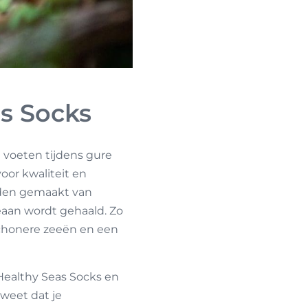
s Socks
e voeten tijdens gure
voor kwaliteit en
orden gemaakt van
eaan wordt gehaald. Zo
 schonere zeeën en een
 Healthy Seas Socks en
weet dat je