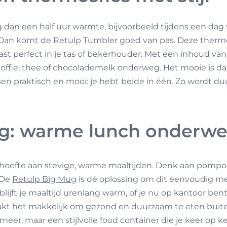
dan een half uur warmte, bijvoorbeeld tijdens een dag 
. Dan komt de
Retulp Tumbler
goed van pas. Deze thermo
 past perfect in je tas of bekerhouder. Met een inhoud van
offie, thee of chocolademelk onderweg. Het mooie is da
sen praktisch en mooi: je hebt beide in één. Zo wordt d
g: warme lunch onderw
ehoefte aan stevige, warme maaltijden. Denk aan pompoe
 De
Retulp Big Mug
is dé oplossing om dit eenvoudig m
lijft je maaltijd urenlang warm, of je nu op kantoor ben
kt het makkelijk om gezond en duurzaam te eten buit
r, maar een stijlvolle food container die je keer op k