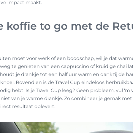
ieve impact maakt.
koffie to go met de Retu
uiten moet voor werk of een boodschap, wil je dat wa
rweg te genieten van een cappuccino of kruidige chai lat
houdt je drankje tot een half uur warm en dankzij de ha
geknoei. Bovendien is de Travel Cup eindeloos herbruikba
g hebt. Is je Travel Cup leeg? Geen probleem, vul ‘m w
 geniet van je warme drankje. Zo combineer je gemak me
irect resultaat oplevert.