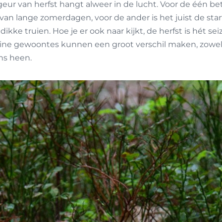
geur van herfst hangt alweer in de lucht. Voor de één be
van lange zomerdagen, voor de ander is het juist de st
ke truien. Hoe je er ook naar kijkt, de herfst is hét seiz
ine gewoontes kunnen een groot verschil maken, zowel 
ns heen.